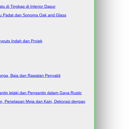
tu di Tingkap di Interior Dapur
yu Padat dan Sonoma Oak and Glass
youts Indah dan Projek
unga, Baja dan Rawatan Penyakit
in lelaki dan Pengantin dalam Gaya Rustic
n, Penetapan Meja dan Kain, Dekorasi dengan