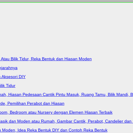
Atau Bilik Tidur, Reka Bentuk dan Hiasan Moden
ejarahnya
n Aksesori DIY
ik Tidur
Hiasan Pedesaan Cantik Pintu Masuk, Ruang Tamu, Bilik Mandi, Bilik 
arde, Pemilihan Perabot dan Hiasan
g Room, Bedroom atau Nursery dengan Elemen Hiasan Terbaik
lasik dan Moden atau Rumah, Gambar Cantik, Perabot, Candelier dan G
ah Moden, Idea Reka Bentuk DIY dan Contoh Reka Bentuk