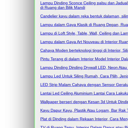
Lampu Dinding Sconce Ceiling palsu dan Jadual
di Ruang dan Bilik Mandi
Candelier kayu dalam reka bentuk dalaman, sili
Lampu dalam Gaya Klasik di Ruang Depan, Ruang
Lampu di Loft Style, Table, Wall, Ceiling dan L
Lampu dalam Gaya Art Nouveau di Interior Ruang 
Cahaya Moden berteknologi tinggi di Interior, Sil
Pintu Terang di dalam Interior Model Interior
Lampu Dinding Dinding Drywall LED, Neon Atau T
Lampu Led Untuk Siling Rumah, Cara Pilih, Jenis
LED Strip Malam Cahaya dengan Sensor Gerak
Lantai Led Ceiling Aluminium Lantai Cara Lakukan
Wallpaper berseri dengan Kesan 3d Untuk Dindi
Kayu Dapur Kayu, Plastik Atau Logam, Bar Rak 
Plat di Dinding dalam Rekaan Interior, Cara M
TV di Ruang Tamu, Interior Dalam Dapur atau Bi