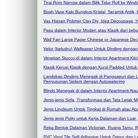
Tirai Rom Narrow dalam Bilik Tidur Roll ke Windo
Buah Vase Kaki Bungkus Kristal, Seramik Antik
Vas Hiasan Polimer Clay Diy, Idea Decoupage, 
Pasu dalam Interior Moden atau Klasik dari seb
Wall Fan Large Paper Chinese or Japanese Dec
Velor (beludru) Wallpaper Untuk Dinding denga
Venetian Stucco di dalam Interior Apartment Ki
Klasik Kerusi Klasik dengan Kursi Padded Untu
Landskap Dinding Menegak di Pangsapuri dan L
Penyusunan Sistem dengan Autowatering
Blinds Menegak di dalam Interior Apartment Ata
Jenis-jenis Sofa, Transformasi dan Tata Letak
Jenis Linoleum Untuk Tingkat di Rumah atau Ap
Jenis-jenis Putty untuk Kerja Dalaman dan Luar
Reka Bentuk Dalaman Victorian, Ruang Tamu, Re
PVC Vinyl Tile Self-Adhesive Untuk Dapur dan La