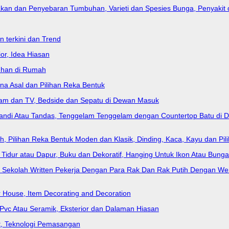
kan dan Penyebaran Tumbuhan, Varieti dan Spesies Bunga, Penyakit
 terkini dan Trend
or, Idea Hiasan
uhan di Rumah
rna Asal dan Pilihan Reka Bentuk
lam dan TV, Bedside dan Sepatu di Dewan Masuk
Mandi Atau Tandas, Tenggelam Tenggelam dengan Countertop Batu di Da
, Pilihan Reka Bentuk Moden dan Klasik, Dinding, Kaca, Kayu dan Piliha
lik Tidur atau Dapur, Buku dan Dekoratif, Hanging Untuk Ikon Atau Bung
 Sekolah Written Pekerja Dengan Para Rak Dan Rak Putih Dengan We
r House, Item Decorating and Decoration
, Pvc Atau Seramik, Eksterior dan Dalaman Hiasan
nt, Teknologi Pemasangan