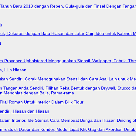
Tahun Baru 2019 dengan Reben, Gula-gula dan Tinsel Dengan Tanga
h
uk, Dekorasi dengan Batu Hiasan dan Latar Cair, Idea untuk Kabinet 
h
a Provence Upholstered Menggunakan Stensil, Wallpaper, Fabrik, Thre
 Lilin Hiasan
an Sendiri, Corak Menggunakan Stensil dan Cara Asal Lain untuk M
Tangan Anda Sendiri, Pilihan Reka Bentuk dengan Drywall, Stucco dan K
an Menghias dengan Balls, Rama-rama
Tirai Roman Untuk Interior Dalam Bilik Tidur
ndiri, Hiasan dan Hiasan
 dalam Interior, Ide Stensil, Cara Membuat Bunga dan Hiasan Dinding 
rests di Dapur dan Koridor, Model Lipat Klik Gag dan Akordion Untuk 