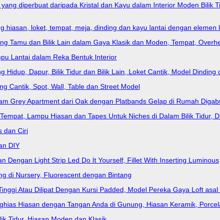
 yang diperbuat daripada Kristal dan Kayu dalam Interior Moden Bili
ng hiasan, loket, tempat, meja, dinding dan kayu lantai dengan elemen
 Tamu dan Bilik Lain dalam Gaya Klasik dan Moden, Tempat, Overhea
ampu Lantai dalam Reka Bentuk Interior
Hidup, Dapur, Bilik Tidur dan Bilik Lain, Loket Cantik, Model Dinding
ing Cantik, Spot, Wall, Table dan Street Model
 Dalam Grey Apartment dari Oak dengan Platbands Gelap di Rumah Diga
empat, Lampu Hiasan dan Tapes Untuk Niches di Dalam Bilik Tidur, Da
 dan Ciri
an DIY
 Dengan Light Strip Led Do It Yourself, Fillet With Inserting Luminous
ng di Nursery, Fluorescent dengan Bintang
Tinggi Atau Dilipat Dengan Kursi Padded, Model Pereka Gaya Loft asa
enghias Hiasan dengan Tangan Anda di Gunung, Hiasan Keramik, Porcel
lik Tidur, Hiasan Moden dan Klasik