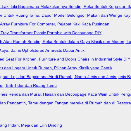
ak Laki-laki Bagaimana Melakukannya Sendiri, Reka Bentuk Kerja dari Ba
ter Untuk Ruang Tamu, Dapur Model Gelongsor Makan dari Wenge Ka
, Array Furniture For Computer, Pejabat Kaki Kaca Pusingan
 Tray Transformer Plastic Portable with Decoupage DIY
ah Atau Rumah Sendiri, Reka Bentuk dalam Gaya Klasik dan Moden, La
ayu, Bar & Upholstered Armrests Dapur Antik
 Seat For Kitchen, Furniture and Doors Chairs in Industrial Style DIY
u dan Logam Untuk Rumah, Pilihan Array Klasik yang Cantik
gaan Loji dan Bagaimana Air di Rumah, Nama-Jenis dan Jenis-jenis B
r, Bilik Tidur dan Ruang Tamu
s Renda dan Mural, Hiasan dan Decoupage Kaca Wain Untuk Pengant
dan Pengantin, Tamu dengan Tangan mereka di Rumah dan di Restora
yang Indah, Meja dan Lilin Dinding