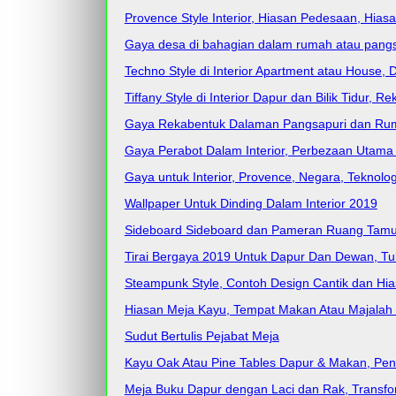
Provence Style Interior, Hiasan Pedesaan, Hia
Gaya desa di bahagian dalam rumah atau pangs
Techno Style di Interior Apartment atau House, 
Tiffany Style di Interior Dapur dan Bilik Tidur,
Gaya Rekabentuk Dalaman Pangsapuri dan Rumah
Gaya Perabot Dalam Interior, Perbezaan Utama 
Gaya untuk Interior, Provence, Negara, Teknolo
Wallpaper Untuk Dinding Dalam Interior 2019
Sideboard Sideboard dan Pameran Ruang Tamu, 
Tirai Bergaya 2019 Untuk Dapur Dan Dewan, Tu
Steampunk Style, Contoh Design Cantik dan Hias
Hiasan Meja Kayu, Tempat Makan Atau Majalah 
Sudut Bertulis Pejabat Meja
Kayu Oak Atau Pine Tables Dapur & Makan, Penu
Meja Buku Dapur dengan Laci dan Rak, Transf