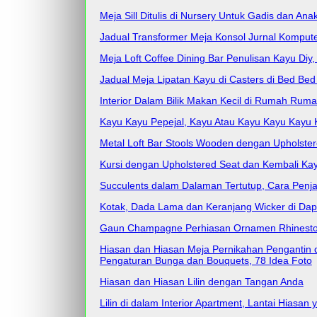
Meja Sill Ditulis di Nursery Untuk Gadis dan An
Jadual Transformer Meja Konsol Jurnal Kompu
Meja Loft Coffee Dining Bar Penulisan Kayu Diy
Jadual Meja Lipatan Kayu di Casters di Bed Bed
Interior Dalam Bilik Makan Kecil di Rumah Rum
Kayu Kayu Pepejal, Kayu Atau Kayu Kayu Kayu K
Metal Loft Bar Stools Wooden dengan Upholstered
Kursi dengan Upholstered Seat dan Kembali Kay
Succulents dalam Dalaman Tertutup, Cara Penja
Kotak, Dada Lama dan Keranjang Wicker di Dapu
Gaun Champagne Perhiasan Ornamen Rhinestone
Hiasan dan Hiasan Meja Pernikahan Pengantin 
Pengaturan Bunga dan Bouquets, 78 Idea Foto
Hiasan dan Hiasan Lilin dengan Tangan Anda
Lilin di dalam Interior Apartment, Lantai Hiasan 