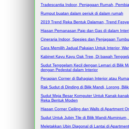
Tradescantia Indoor, Penjagaan Rumah, Pembia
Rumput buatan dalam periuk di dalam rumah
2019 Trend Reka Bentuk Dalaman, Trend Fesyen
Hiasan Pemanasan Paip dan Gas di dalam Interi
Cineraria Indoor, Spesies dan Penjagaan Tumb
Cara Memilih Jadual Pakaian Untuk Interior, Wa
Kabinet Kayu Kayu Oak Tree, Di bawah Tengge
Sudut Tenggelam Kecil dengan Lemari di Bilik 
dengan Pedestal dalam Interior
Perapian Corner di Bahagian Interior atau Rumah
Rak Sudut di Dinding di Bilik Mandi, Lorong, Bi
Sudut Meja Besar Komputer Untuk Kanak-kanak
Reka Bentuk Moden
Hiasan Corner Ceiling dan Walls di Apartment O
Sudut Untuk Jubin Tile di Bilik Mandi Aluminium
Meletakkan Ubin Diagonal di Lantai di Apartme