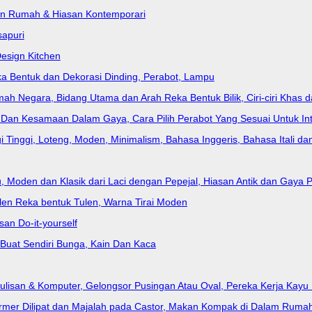
san Rumah & Hiasan Kontemporari
apuri
Design Kitchen
 Reka Bentuk dan Dekorasi Dinding, Perabot, Lampu
 Negara, Bidang Utama dan Arah Reka Bentuk Bilik, Ciri-ciri Khas 
Dan Kesamaan Dalam Gaya, Cara Pilih Perabot Yang Sesuai Untuk Int
gi Tinggi, Loteng, Moden, Minimalism, Bahasa Inggeris, Bahasa Itali d
Moden dan Klasik dari Laci dengan Pepejal, Hiasan Antik dan Gaya 
len Reka bentuk Tulen, Warna Tirai Moden
an Do-it-yourself
Buat Sendiri Bunga, Kain Dan Kaca
lisan & Komputer, Gelongsor Pusingan Atau Oval, Pereka Kerja Kayu 
ormer Dilipat dan Majalah pada Castor, Makan Kompak di Dalam Rum