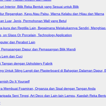
ri Interior, Bilik Reka Bentuk yang Sesuai untuk Bilik
k Tidur Regangkan, Kayu Atau Palsu, Warna Kelabu dan Hijau dan Warna
an Luar, Jenis, Permohonan Wall yang Betul
ura-kura dan Reptilia Lain, Bagaimana Melakukannya Sendiri, Menghia
, on Glass Or Porcelain, Technology Application
mputer dan Perabot Lain
ks, Pemasangan Dapur dan Pemasangan Bilik Mandi
ra Lem dan Cuci
si Tangan dengan Upholstery Fabrik
g Untuk Siling Langit dan Plasterboard di Bahagian Dalaman Dapur, B
rnish Do It Yourself
ara Membuat Foamiran, Organza dan Sisal dengan Tangan Anda
 daripada Seni Tinggi, Art Deco dan Lain-lain Lampu, Kaedah Reka Bent
r