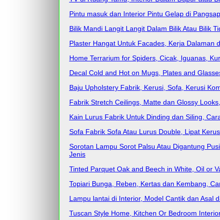
Pintu masuk dan Interior Pintu Gelap di Pangsapu
Bilik Mandi Langit Langit Dalam Bilik Atau Bili
Plaster Hangat Untuk Facades, Kerja Dalaman d
Home Terrarium for Spiders, Cicak, Iguanas, K
Decal Cold and Hot on Mugs, Plates and Glasses
Baju Upholstery Fabrik, Kerusi, Sofa, Kerusi Ko
Fabrik Stretch Ceilings, Matte dan Glossy Loo
Kain Lurus Fabrik Untuk Dinding dan Siling, Ca
Sofa Fabrik Sofa Atau Lurus Double, Lipat Keru
Sorotan Lampu Sorot Palsu Atau Digantung Pusin
Jenis
Tinted Parquet Oak and Beech in White, Oil or Va
Topiari Bunga, Reben, Kertas dan Kembang, C
Lampu lantai di Interior, Model Cantik dan Asal
Tuscan Style Home, Kitchen Or Bedroom Interio