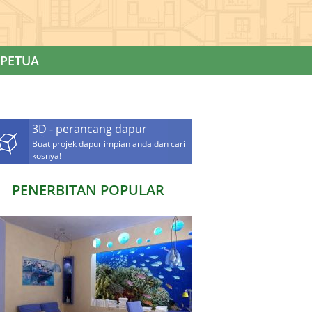
PETUA
3D - perancang dapur
Buat projek dapur impian anda dan cari
kosnya!
PENERBITAN POPULAR