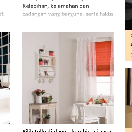
Kelebihan, kelemahan dan
at
cadangan yang berguna, serta fakta
uk
penting.
l
Pilih tulle di dapur: kombinasi yang