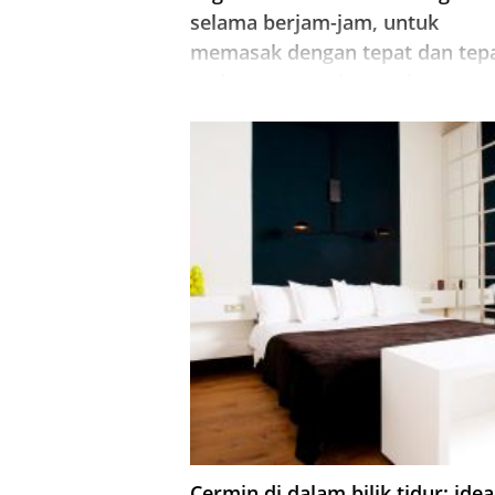
selama berjam-jam, untuk
memasak dengan tepat dan tep
pada masanya, jangan lupa unt
mematikan oven dan memanggi
semua orang ke meja? Setelah
memutuskan untuk membeli
menonton di dapur, anda
melakukannya dengan betul!
Cermin di dalam bilik tidur: idea