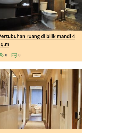
Pertubuhan ruang di bilik mandi 4
sq.m
0
0