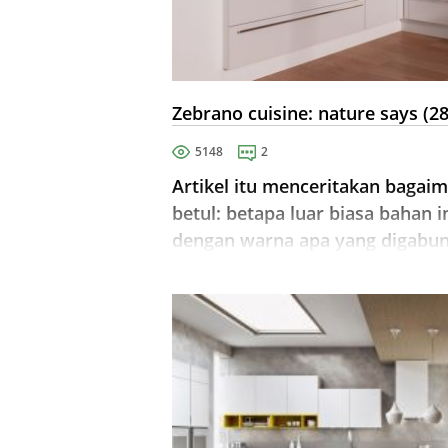
Zebrano cuisine: nature says (2
5148
2
Artikel itu menceritakan baga
betul: betapa luar biasa bahan 
dengan warna apa yang digabu