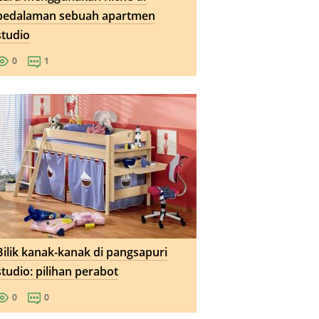
pedalaman sebuah apartmen
studio
0
1
Bilik kanak-kanak di pangsapuri
studio: pilihan perabot
0
0