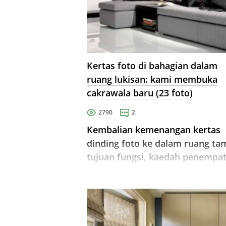
Kertas foto di bahagian dalam
ruang lukisan: kami membuka
cakrawala baru (23 foto)
2790
2
Kembalian kemenangan kertas
dinding foto ke dalam ruang ta
tujuan fungsi, kaedah penempat
kriteria pemilihan. Penyelesaian
penyelesaian dan skema warna,
plot, kelebihan dan keburukan 
mungkin.