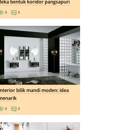
Reka bentuk koridor pangsapuri
0
0
Interior bilik mandi moden: idea
menarik
0
0