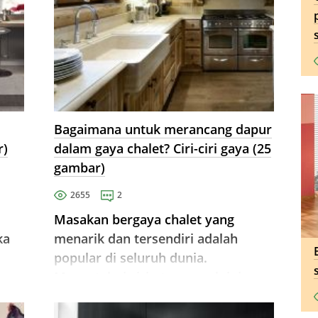
Bagaimana untuk merancang dapur
r)
dalam gaya chalet? Ciri-ciri gaya (25
gambar)
2655
2
Masakan bergaya chalet yang
ka
menarik dan tersendiri adalah
popular di seluruh dunia.
Mengetahui ciri utama arah ini,
anda boleh membuat pedalaman
yang selesa di rumah anda.