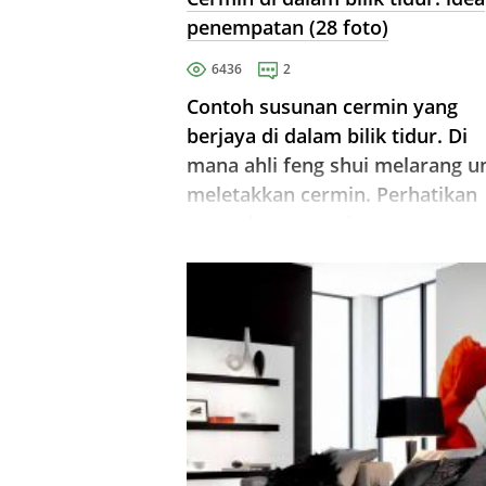
penempatan (28 foto)
6436
2
Contoh susunan cermin yang
berjaya di dalam bilik tidur. Di
mana ahli feng shui melarang u
meletakkan cermin. Perhatikan
permukaan cermin.