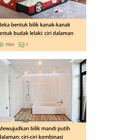
Reka bentuk bilik kanak-kanak
untuk budak lelaki: ciri dalaman
7054
1
Mewujudkan bilik mandi putih
dalaman: ciri-ciri kombinasi