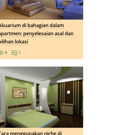
Akuarium di bahagian dalam
apartmen: penyelesaian asal dan
pilihan lokasi
0
1
Cara menggunakan niche di