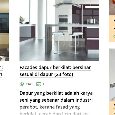
h:
Facades dapur berkilat: bersinar
4
sesuai di dapur (23 foto)
3345
1
Dapur yang berkilat adalah karya
seni yang sebenar dalam industri
perabot, kerana fasad yang
berkilat, cerah dan licin dari set