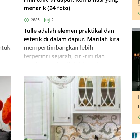
menarik (24 foto)
2885
2
Tulle adalah elemen praktikal dan
estetik di dalam dapur. Marilah kita
ntuk
mempertimbangkan lebih
terperinci sejarah, ciri-ciri dan
pembuatan fabrik ini, jenis langsir
dapur dan langsir, idea untuk
pilihan, serta peraturan untuk
menjaga ...