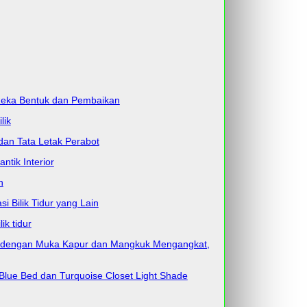
 Reka Bentuk dan Pembaikan
lik
dan Tata Letak Perabot
ntik Interior
n
i Bilik Tidur yang Lain
k tidur
win dengan Muka Kapur dan Mangkuk Mengangkat,
Blue Bed dan Turquoise Closet Light Shade