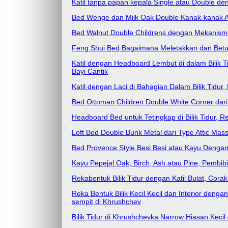
Katil tanpa papan kepala Single atau Double 
Bed Wenge dan Milk Oak Double Kanak-kanak Atti
Bed Walnut Double Childrens dengan Mekanisme 
Feng Shui Bed Bagaimana Meletakkan dan Betul L
Katil dengan Headboard Lembut di dalam Bilik T
Bayi Cantik
Katil dengan Laci di Bahagian Dalam Bilik Tidu
Bed Ottoman Children Double White Corner dari 
Headboard Bed untuk Tetingkap di Bilik Tidur, 
Loft Bed Double Bunk Metal dari Type Attic Mas
Bed Provence Style Besi Besi atau Kayu Deng
Kayu Pepejal Oak, Birch, Ash atau Pine, Pembibi
Rekabentuk Bilik Tidur dengan Katil Bulat, Cora
Reka Bentuk Bilik Kecil Kecil dan Interior den
sempit di Khrushchev
Bilik Tidur di Khrushchevka Narrow Hiasan Ke