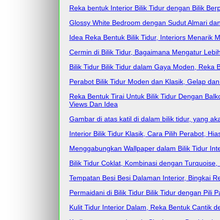
Reka bentuk Interior Bilik Tidur dengan Bilik B
Glossy White Bedroom dengan Sudut Almari dan
Idea Reka Bentuk Bilik Tidur, Interiors Menarik
Cermin di Bilik Tidur, Bagaimana Mengatur Leb
Bilik Tidur Bilik Tidur dalam Gaya Moden, Reka B
Perabot Bilik Tidur Moden dan Klasik, Gelap dan 
Reka Bentuk Tirai Untuk Bilik Tidur Dengan Bal
Views Dan Idea
Gambar di atas katil di dalam bilik tidur, yan
Interior Bilik Tidur Klasik, Cara Pilih Perabot,
Menggabungkan Wallpaper dalam Bilik Tidur Int
Bilik Tidur Coklat, Kombinasi dengan Turquoise, 
Tempatan Besi Besi Dalaman Interior, Bingkai R
Permaidani di Bilik Tidur Bilik Tidur dengan Pili
Kulit Tidur Interior Dalam, Reka Bentuk Cantik