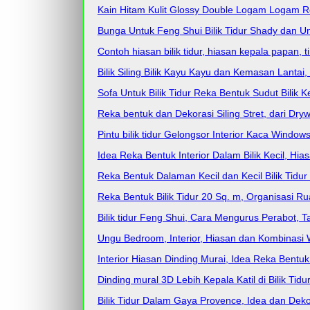
Kain Hitam Kulit Glossy Double Logam Logam R
Bunga Untuk Feng Shui Bilik Tidur Shady dan 
Contoh hiasan bilik tidur, hiasan kepala papan, t
Bilik Siling Bilik Kayu Kayu dan Kemasan Lantai
Sofa Untuk Bilik Tidur Reka Bentuk Sudut Bilik
Reka bentuk dan Dekorasi Siling Stret, dari Drywa
Pintu bilik tidur Gelongsor Interior Kaca Wind
Idea Reka Bentuk Interior Dalam Bilik Kecil, Hia
Reka Bentuk Dalaman Kecil dan Kecil Bilik Tid
Reka Bentuk Bilik Tidur 20 Sq. m, Organisasi Ru
Bilik tidur Feng Shui, Cara Mengurus Perabot, 
Ungu Bedroom, Interior, Hiasan dan Kombinasi
Interior Hiasan Dinding Murai, Idea Reka Bentuk 
Dinding mural 3D Lebih Kepala Katil di Bilik Tidu
Bilik Tidur Dalam Gaya Provence, Idea dan Deko