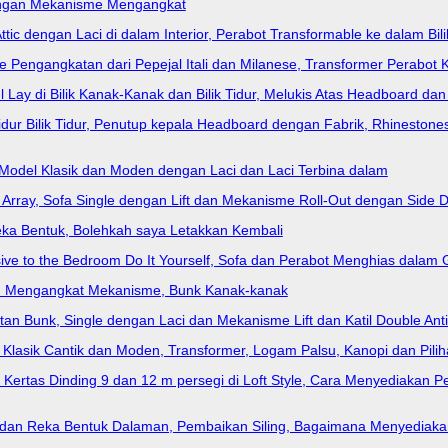
dengan Mekanisme Mengangkat
c dengan Laci di dalam Interior, Perabot Transformable ke dalam Bilik
Pengangkatan dari Pepejal Itali dan Milanese, Transformer Perabot 
ay di Bilik Kanak-Kanak dan Bilik Tidur, Melukis Atas Headboard dan
idur Bilik Tidur, Penutup kepala Headboard dengan Fabrik, Rhinestones
r, Model Klasik dan Moden dengan Laci dan Laci Terbina dalam
Array, Sofa Single dengan Lift dan Mekanisme Roll-Out dengan Side D
Reka Bentuk, Bolehkah saya Letakkan Kembali
sive to the Bedroom Do It Yourself, Sofa dan Perabot Menghias dalam
an Mengangkat Mekanisme, Bunk Kanak-kanak
tan Bunk, Single dengan Laci dan Mekanisme Lift dan Katil Double Ant
k Klasik Cantik dan Moden, Transformer, Logam Palsu, Kanopi dan Piliha
gan Kertas Dinding 9 dan 12 m persegi di Loft Style, Cara Menyediaka
cil dan Reka Bentuk Dalaman, Pembaikan Siling, Bagaimana Menyediak