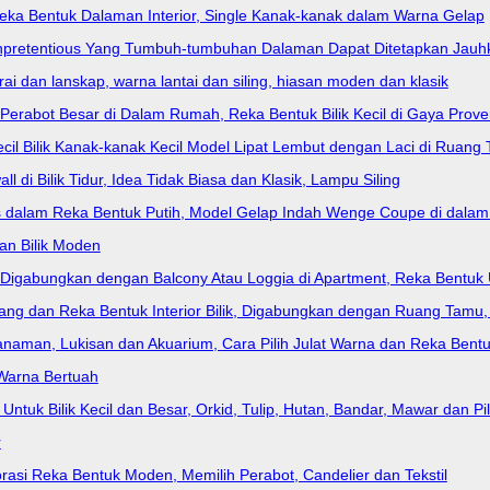
eka Bentuk Dalaman Interior, Single Kanak-kanak dalam Warna Gelap
Unpretentious Yang Tumbuh-tumbuhan Dalaman Dapat Ditetapkan Jauhk
irai dan lanskap, warna lantai dan siling, hiasan moden dan klasik
, Perabot Besar di Dalam Rumah, Reka Bentuk Bilik Kecil di Gaya Prov
 Kecil Bilik Kanak-kanak Kecil Model Lipat Lembut dengan Laci di Ruan
ll di Bilik Tidur, Idea Tidak Biasa dan Klasik, Lampu Siling
ows dalam Reka Bentuk Putih, Model Gelap Indah Wenge Coupe di dalam 
san Bilik Moden
ur Digabungkan dengan Balcony Atau Loggia di Apartment, Reka Bentuk
ang dan Reka Bentuk Interior Bilik, Digabungkan dengan Ruang Tamu, Ta
Tanaman, Lukisan dan Akuarium, Cara Pilih Julat Warna dan Reka Bentu
 Warna Bertuah
Untuk Bilik Kecil dan Besar, Orkid, Tulip, Hutan, Bandar, Mawar dan Pi
r
rasi Reka Bentuk Moden, Memilih Perabot, Candelier dan Tekstil