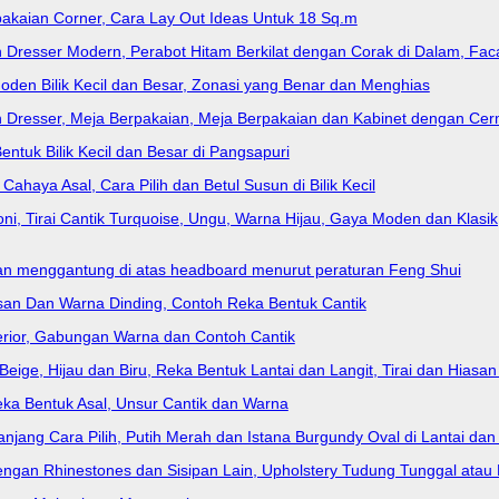
erpakaian Corner, Cara Lay Out Ideas Untuk 18 Sq.m
 Dresser Modern, Perabot Hitam Berkilat dengan Corak di Dalam, Fa
 Moden Bilik Kecil dan Besar, Zonasi yang Benar dan Menghias
ih Dresser, Meja Berpakaian, Meja Berpakaian dan Kabinet dengan Cer
entuk Bilik Kecil dan Besar di Pangsapuri
Cahaya Asal, Cara Pilih dan Betul Susun di Bilik Kecil
koni, Tirai Cantik Turquoise, Ungu, Warna Hijau, Gaya Moden dan Kla
g akan menggantung di atas headboard menurut peraturan Feng Shui
 Hiasan Dan Warna Dinding, Contoh Reka Bentuk Cantik
erior, Gabungan Warna dan Contoh Cantik
Beige, Hijau dan Biru, Reka Bentuk Lantai dan Langit, Tirai dan Hiasan 
eka Bentuk Asal, Unsur Cantik dan Warna
 Panjang Cara Pilih, Putih Merah dan Istana Burgundy Oval di Lantai dan
 dengan Rhinestones dan Sisipan Lain, Upholstery Tudung Tunggal atau