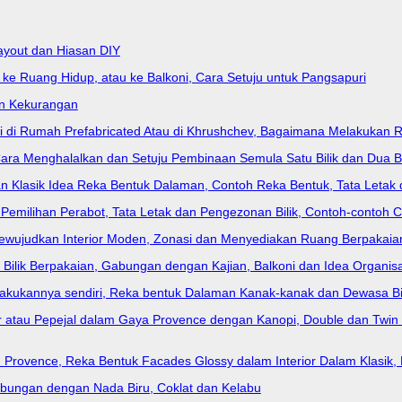
Layout dan Hiasan DIY
 ke Ruang Hidup, atau ke Balkoni, Cara Setuju untuk Pangsapuri
an Kekurangan
di di Rumah Prefabricated Atau di Khrushchev, Bagaimana Melakukan
a Menghalalkan dan Setuju Pembinaan Semula Satu Bilik dan Dua Bi
dan Klasik Idea Reka Bentuk Dalaman, Contoh Reka Bentuk, Tata Letak 
 Pemilihan Perabot, Tata Letak dan Pengezonan Bilik, Contoh-contoh Ca
 Mewujudkan Interior Moden, Zonasi dan Menyediakan Ruang Berpakaia
k Bilik Berpakaian, Gabungan dengan Kajian, Balkoni dan Idea Organisas
akukannya sendiri, Reka bentuk Dalaman Kanak-kanak dan Dewasa Bili
her atau Pepejal dalam Gaya Provence dengan Kanopi, Double dan T
n Provence, Reka Bentuk Facades Glossy dalam Interior Dalam Klasik, 
 Gabungan dengan Nada Biru, Coklat dan Kelabu