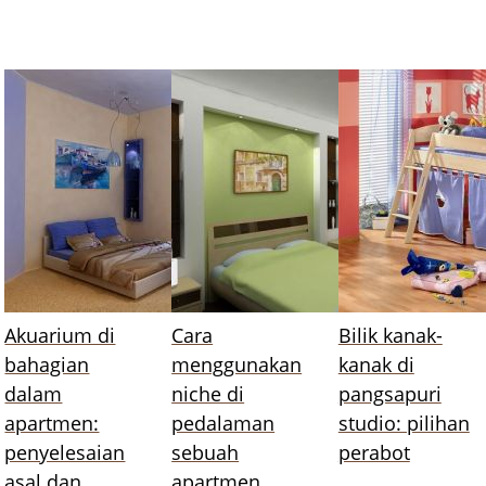
Akuarium di
Cara
Bilik kanak-
bahagian
menggunakan
kanak di
dalam
niche di
pangsapuri
apartmen:
pedalaman
studio: pilihan
penyelesaian
sebuah
perabot
asal dan
apartmen