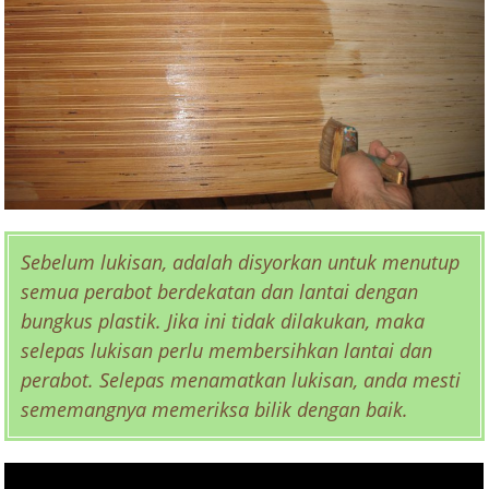
Sebelum lukisan, adalah disyorkan untuk menutup
semua perabot berdekatan dan lantai dengan
bungkus plastik. Jika ini tidak dilakukan, maka
selepas lukisan perlu membersihkan lantai dan
perabot. Selepas menamatkan lukisan, anda mesti
sememangnya memeriksa bilik dengan baik.