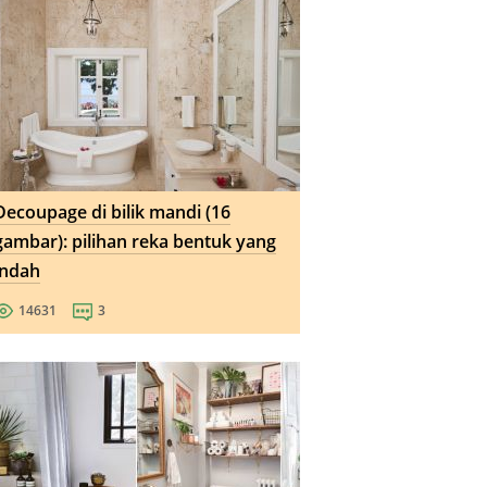
Decoupage di bilik mandi (16
gambar): pilihan reka bentuk yang
indah
14631
3