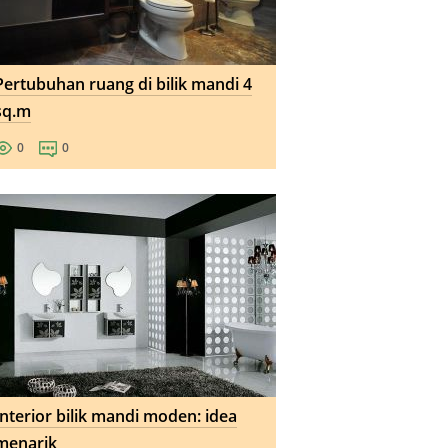
Pertubuhan ruang di bilik mandi 4
sq.m
0
0
Interior bilik mandi moden: idea
menarik