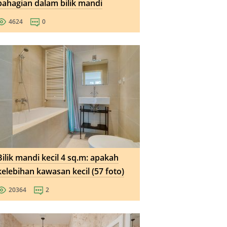
bahagian dalam bilik mandi
4624
0
Bilik mandi kecil 4 sq.m: apakah
kelebihan kawasan kecil (57 foto)
20364
2