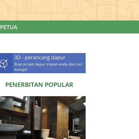
PETUA
3D - perancang dapur
Buat projek dapur impian anda dan cari
kosnya!
PENERBITAN POPULAR