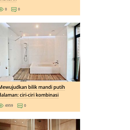
0
0
Mewujudkan bilik mandi putih
dalaman: ciri-ciri kombinasi
4959
0