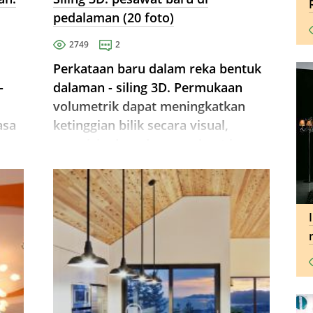
pedalaman (20 foto)
2749
2
Perkataan baru dalam reka bentuk
-
dalaman - siling 3D. Permukaan
volumetrik dapat meningkatkan
asa
ketinggian bilik secara visual,
n
mengisi udara dan membuat kesan
san
yang unik.