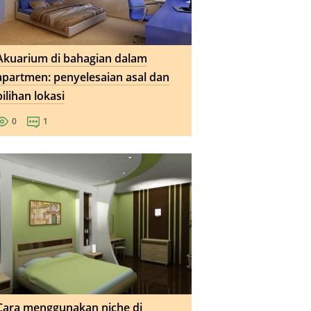
Akuarium di bahagian dalam
apartmen: penyelesaian asal dan
pilihan lokasi
0
1
Cara menggunakan niche di