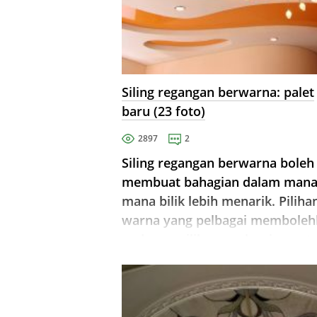
Siling regangan berwarna: palet
baru (23 foto)
2897
2
Siling regangan berwarna boleh
membuat bahagian dalam mana
mana bilik lebih menarik. Piliha
warna yang pelbagai memboleh
anda memilih penyelesaian unt
mana-mana bilik di rumah atau
hiburan anda. Siling regangan
berwarna mempunyai harga ya
berpatutan dan ...