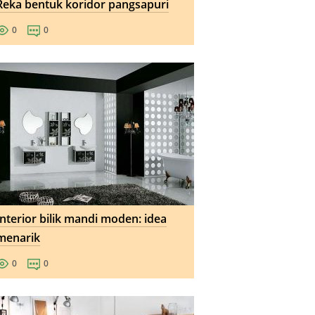
Reka bentuk koridor pangsapuri
0
0
Interior bilik mandi moden: idea
menarik
0
0