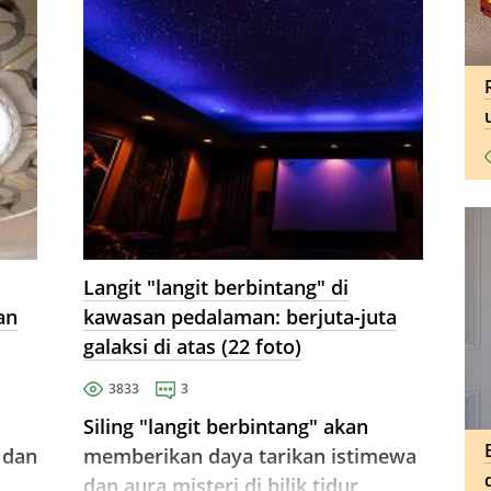
Langit "langit berbintang" di
an
kawasan pedalaman: berjuta-juta
galaksi di atas (22 foto)
3833
3
Siling "langit berbintang" akan
 dan
memberikan daya tarikan istimewa
dan aura misteri di bilik tidur,