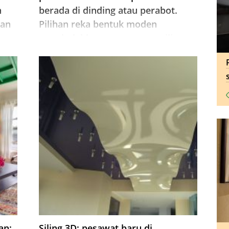
n
berada di dinding atau perabot.
dan
Pilihan reka bentuk moden
na-
membolehkan penggunaan siling
terang sebagai teknik utama untuk
hiasan ...
an:
Siling 3D: pesawat baru di