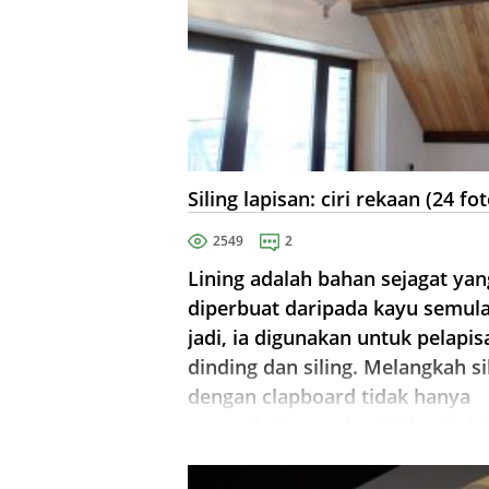
Siling lapisan: ciri rekaan (24 fot
2549
2
Lining adalah bahan sejagat yan
diperbuat daripada kayu semul
jadi, ia digunakan untuk pelapis
dinding dan siling. Melangkah si
dengan clapboard tidak hanya
menarik dengan kualiti hasil akh
tetapi juga dengan kos yang
minimum. Melekap lapisan di ...