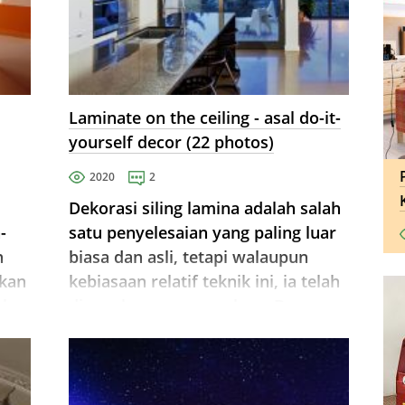
Laminate on the ceiling - asal do-it-
yourself decor (22 photos)
2020
2
Dekorasi siling lamina adalah salah
-
satu penyelesaian yang paling luar
n
biasa dan asli, tetapi walaupun
kan
kebiasaan relatif teknik ini, ia telah
uk
digunakan secara meluas. Dengan
cara ini, anda boleh merancang
sebagai apartmen bandar atau ...
ng