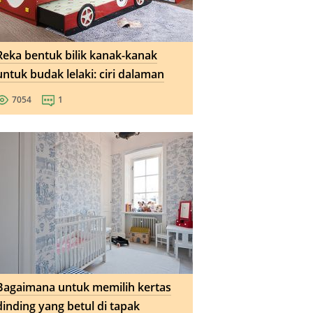
Reka bentuk bilik kanak-kanak
untuk budak lelaki: ciri dalaman
7054
1
Bagaimana untuk memilih kertas
dinding yang betul di tapak