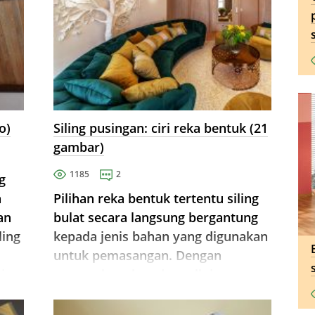
o)
Siling pusingan: ciri reka bentuk (21
gambar)
1185
2
g
a
Pilihan reka bentuk tertentu siling
an
bulat secara langsung bergantung
ling
kepada jenis bahan yang digunakan
untuk pemasangan. Dengan
ir,
menggabungkan drywall dan
lembaran peregangan, anda boleh
membuat siling pusingan dua