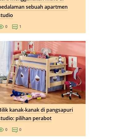
pedalaman sebuah apartmen
studio
0
1
Bilik kanak-kanak di pangsapuri
studio: pilihan perabot
0
0