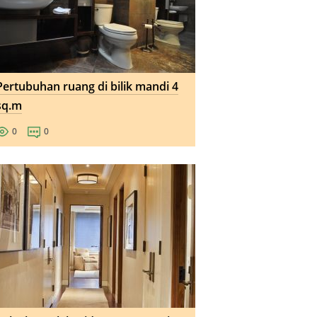
Pertubuhan ruang di bilik mandi 4
sq.m
0
0