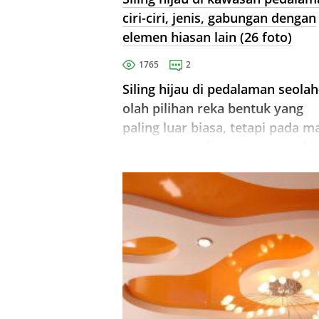
ciri-ciri, jenis, gabungan dengan
elemen hiasan lain (26 foto)
1765
2
Siling hijau di pedalaman seolah
olah pilihan reka bentuk yang
paling luar biasa, tetapi pada m
yang sama paling menyenangka
mata. Warna ini mempunyai ke
positif terhadap kesedaran,
memberikan keamanan dan
memancarkan tenang.