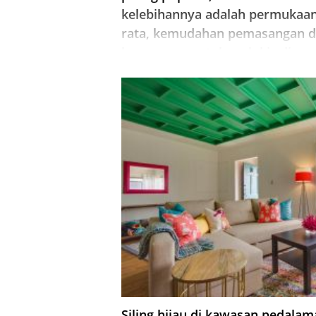
kelebihannya adalah permukaa
rata, kemudahan pemasangan 
keupayaan untuk melukis di ma
mana warna.
Siling hijau di kawasan pedalam