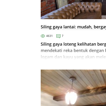
Siling gaya lantai: mudah, berg
4631
7
Siling gaya loteng kelihatan be
mendekati reka bentuk dengan b
logam dan kayu yang akan melen