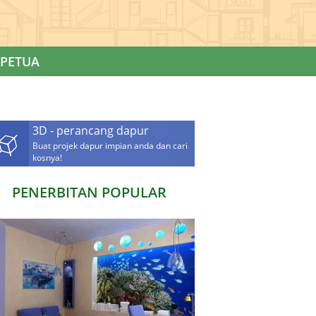
PETUA
3D - perancang dapur
Buat projek dapur impian anda dan cari
kosnya!
PENERBITAN POPULAR