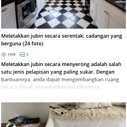
Meletakkan jubin secara serentak: cadangan yang
berguna (24 foto)
2448
2
Meletakkan jubin secara menyerong adalah salah
satu jenis pelapisan yang paling sukar. Dengan
bantuannya, anda dapat mengembangkan ruang
secara visual, menekankan keunikannya.