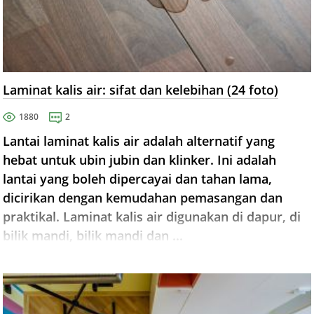
Laminat kalis air: sifat dan kelebihan (24 foto)
1880
2
Lantai laminat kalis air adalah alternatif yang
hebat untuk ubin jubin dan klinker. Ini adalah
lantai yang boleh dipercayai dan tahan lama,
dicirikan dengan kemudahan pemasangan dan
praktikal. Laminat kalis air digunakan di dapur, di
bilik mandi, bilik mandi dan ...