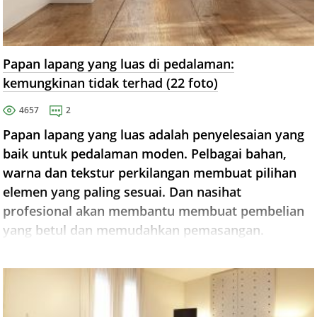
Papan lapang yang luas di pedalaman:
kemungkinan tidak terhad (22 foto)
4657
2
Papan lapang yang luas adalah penyelesaian yang
baik untuk pedalaman moden. Pelbagai bahan,
warna dan tekstur perkilangan membuat pilihan
elemen yang paling sesuai. Dan nasihat
profesional akan membantu membuat pembelian
yang betul dan memudahkan pemasangan.