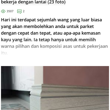
bekerja dengan lantai (23 foto)
3507
2
Hari ini terdapat sejumlah wang yang luar biasa
yang akan membolehkan anda untuk parket
dengan cepat dan tepat, atau apa-apa kemasan
kayu yang lain. Ia tetap hanya untuk memilih
warna pilihan dan komposisi asas untuk pekerjaan
itu.