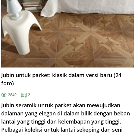
Jubin untuk parket: klasik dalam versi baru (24
foto)
2840
2
Jubin seramik untuk parket akan mewujudkan
dalaman yang elegan di dalam bilik dengan beban
lantai yang tinggi dan kelembapan yang tinggi.
Pelbagai koleksi untuk lantai sekeping dan seni