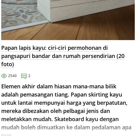
Papan lapis kayu: ciri-ciri permohonan di
pangsapuri bandar dan rumah persendirian (20
foto)
2540
2
Elemen akhir dalam hiasan mana-mana bilik
adalah pemasangan tiang. Papan skirting kayu
untuk lantai mempunyai harga yang berpatutan,
mereka dibezakan oleh pelbagai jenis dan
meletakkan mudah. Skateboard kayu dengan
mudah boleh dimuatkan ke dalam pedalaman apa
pun.