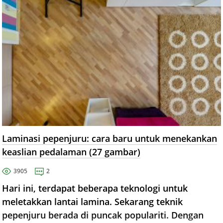
Laminasi pepenjuru: cara baru untuk menekankan
keaslian pedalaman (27 gambar)
3905
2
Hari ini, terdapat beberapa teknologi untuk
meletakkan lantai lamina. Sekarang teknik
pepenjuru berada di puncak populariti. Dengan