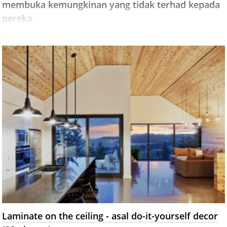
membuka kemungkinan yang tidak terhad kepada
pereka.
Laminate on the ceiling - asal do-it-yourself decor