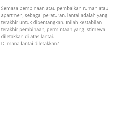
Semasa pembinaan atau pembaikan rumah atau
apartmen, sebagai peraturan, lantai adalah yang
terakhir untuk dibentangkan. Inilah kestabilan
terakhir pembinaan, permintaan yang istimewa
diletakkan di atas lantai.
Di mana lantai diletakkan?