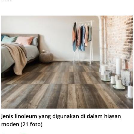
Jenis linoleum yang digunakan di dalam hiasan
moden (21 foto)