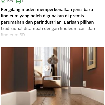
1565
2
Pengilang moden memperkenalkan jenis baru
linoleum yang boleh digunakan di premis
perumahan dan perindustrian. Barisan pilihan
tradisional ditambah dengan linoleum cair dan
linoleum 3D.