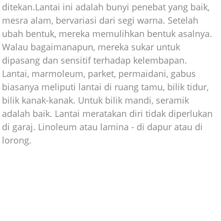
ditekan.Lantai ini adalah bunyi penebat yang baik,
mesra alam, bervariasi dari segi warna. Setelah
ubah bentuk, mereka memulihkan bentuk asalnya.
Walau bagaimanapun, mereka sukar untuk
dipasang dan sensitif terhadap kelembapan.
Lantai, marmoleum, parket, permaidani, gabus
biasanya meliputi lantai di ruang tamu, bilik tidur,
bilik kanak-kanak. Untuk bilik mandi, seramik
adalah baik. Lantai meratakan diri tidak diperlukan
di garaj. Linoleum atau lamina - di dapur atau di
lorong.