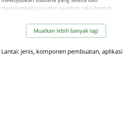
menekankan gaya dan keaslian reka bentuk.
Muatkan lebih banyak lagi
Lantai: jenis, komponen pembuatan, aplikasi