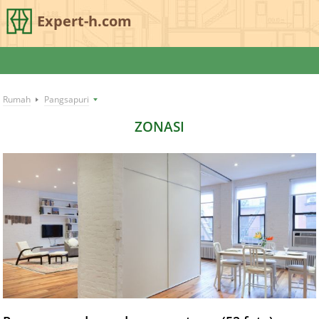
Expert-h.com
Rumah
Pangsapuri
ZONASI