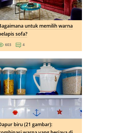
Bagaimana untuk memilih warna
pelapis sofa?
603
4
Dapur biru (21 gambar):
kombinasi warna yang berjaya di