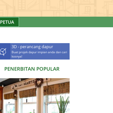
PETUA
3D - perancang dapur
Buat projek dapur impian anda dan cari
kosnya!
PENERBITAN POPULAR