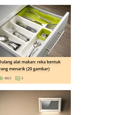
Dulang alat makan: reka bentuk
yang menarik (20 gambar)
4821
3