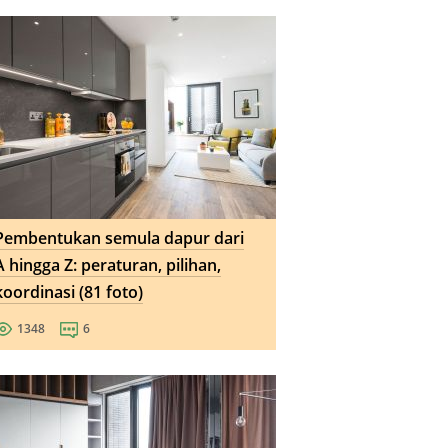
Pembentukan semula dapur dari
A hingga Z: peraturan, pilihan,
koordinasi (81 foto)
1348
6