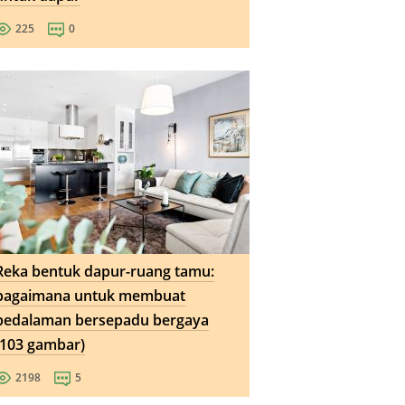
225
0
Reka bentuk dapur-ruang tamu:
bagaimana untuk membuat
pedalaman bersepadu bergaya
(103 gambar)
2198
5