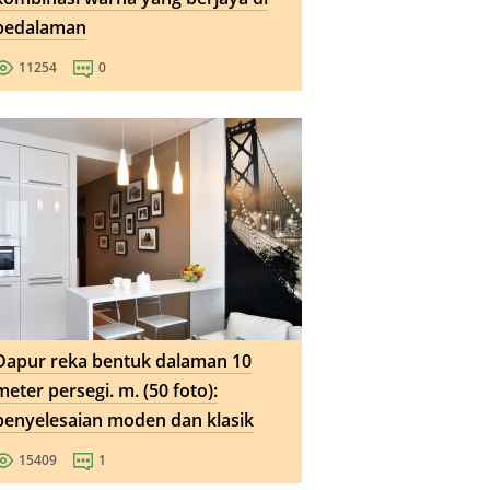
pedalaman
11254
0
Dapur reka bentuk dalaman 10
meter persegi. m. (50 foto):
penyelesaian moden dan klasik
15409
1