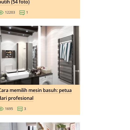
putih (54 foto)
12203
1
Cara memilih mesin basuh: petua
dari profesional
1695
3