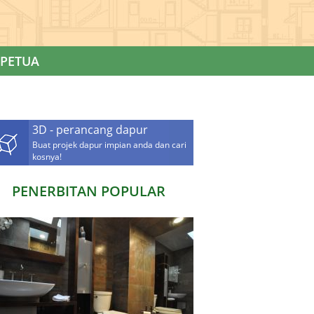
PETUA
3D - perancang dapur
Buat projek dapur impian anda dan cari
kosnya!
PENERBITAN POPULAR