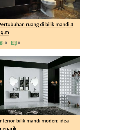
Pertubuhan ruang di bilik mandi 4
sq.m
0
0
Interior bilik mandi moden: idea
menarik