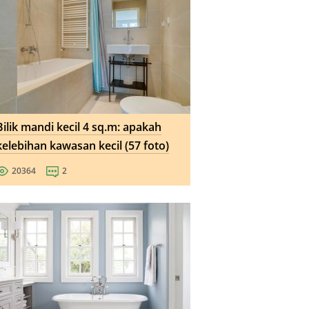
Bilik mandi kecil 4 sq.m: apakah
kelebihan kawasan kecil (57 foto)
20364
2