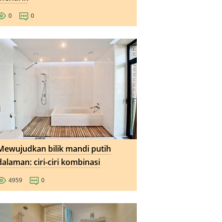
0
0
Mewujudkan bilik mandi putih
dalaman: ciri-ciri kombinasi
4959
0