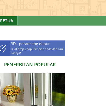
PETUA
3D - perancang dapur
Buat projek dapur impian anda dan cari
kosnya!
PENERBITAN POPULAR