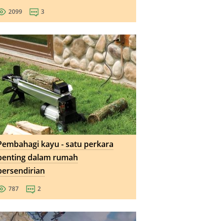
2099
3
Pembahagi kayu - satu perkara
penting dalam rumah
persendirian
787
2