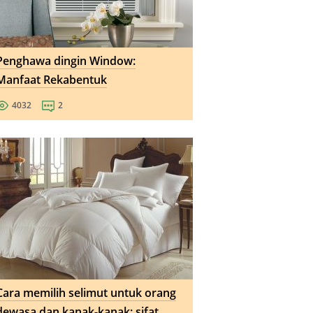
Penghawa dingin Window:
Manfaat Rekabentuk
4032
2
Cara memilih selimut untuk orang
dewasa dan kanak-kanak: sifat