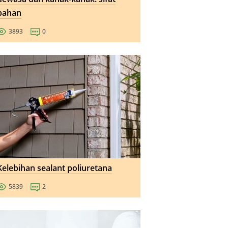
bahan
3893
0
Kelebihan sealant poliuretana
5839
2