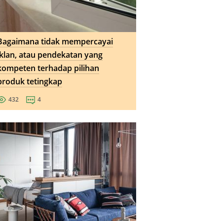
Bagaimana tidak mempercayai
iklan, atau pendekatan yang
kompeten terhadap pilihan
produk tetingkap
432
4