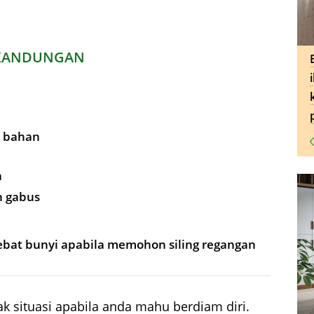
KANDUNGAN
a bahan
a
n gabus
at bunyi apabila memohon siling regangan
 situasi apabila anda mahu berdiam diri.