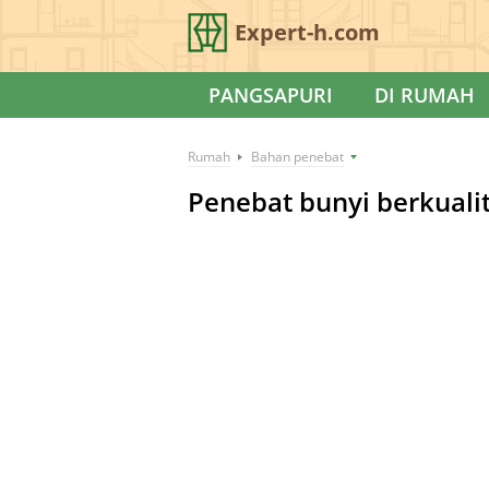
Expert-h.com
PANGSAPURI
DI RUMAH
Rumah
Bahan penebat
Penebat bunyi berkualiti 