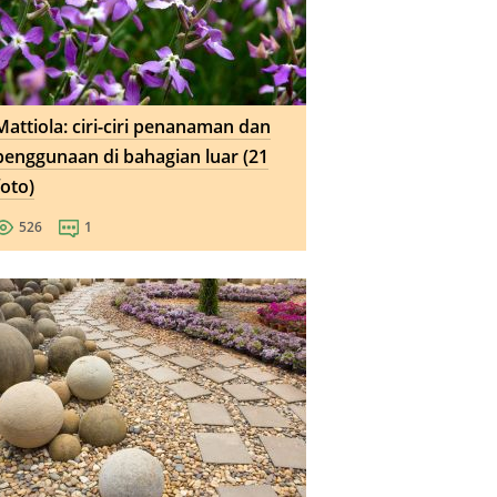
Mattiola: ciri-ciri penanaman dan
penggunaan di bahagian luar (21
foto)
526
1