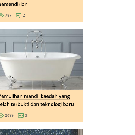
persendirian
787
2
Pemulihan mandi: kaedah yang
telah terbukti dan teknologi baru
2099
3