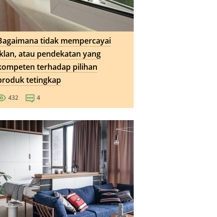
Bagaimana tidak mempercayai
iklan, atau pendekatan yang
kompeten terhadap pilihan
produk tetingkap
432
4