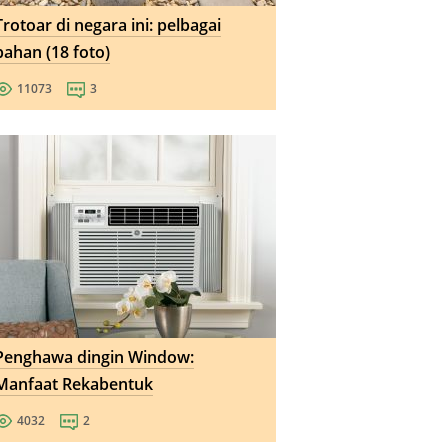
Trotoar di negara ini: pelbagai
bahan (18 foto)
11073
3
Penghawa dingin Window:
Manfaat Rekabentuk
4032
2