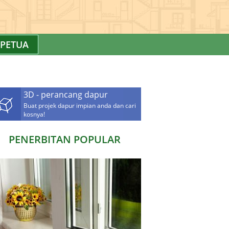
PETUA
3D - perancang dapur
Buat projek dapur impian anda dan cari
kosnya!
PENERBITAN POPULAR