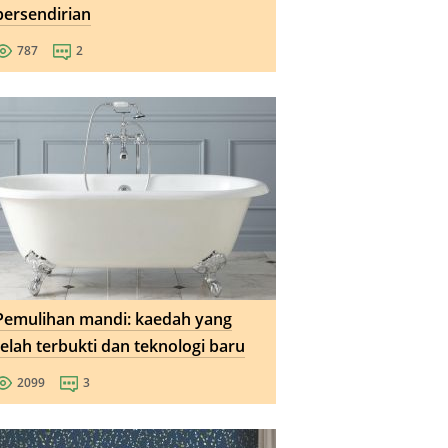
persendirian
787
2
Pemulihan mandi: kaedah yang
telah terbukti dan teknologi baru
2099
3