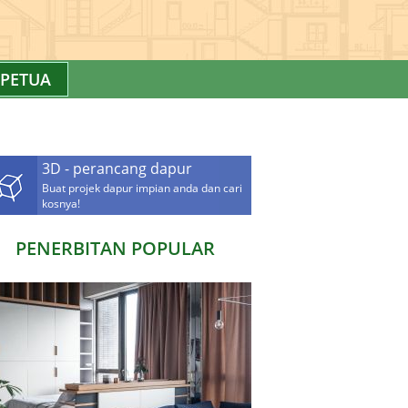
PETUA
3D - perancang dapur
Buat projek dapur impian anda dan cari
kosnya!
PENERBITAN POPULAR