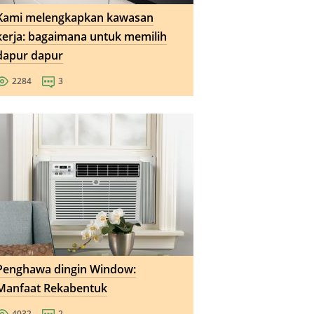
Kami melengkapkan kawasan
kerja: bagaimana untuk memilih
dapur dapur
2284
3
Penghawa dingin Window:
Manfaat Rekabentuk
4032
2