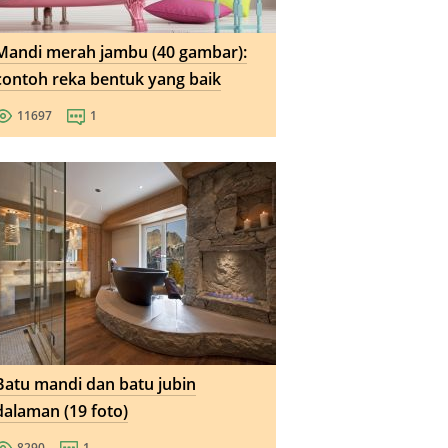
Mandi merah jambu (40 gambar):
contoh reka bentuk yang baik
11697
1
Batu mandi dan batu jubin
dalaman (19 foto)
8290
1