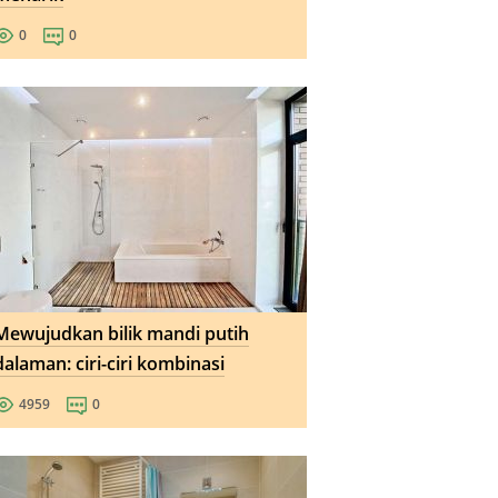
0
0
Mewujudkan bilik mandi putih
dalaman: ciri-ciri kombinasi
4959
0