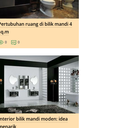
Pertubuhan ruang di bilik mandi 4
sq.m
0
0
Interior bilik mandi moden: idea
menarik