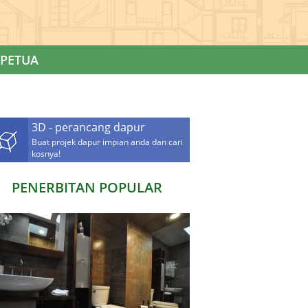
PETUA
3D - perancang dapur
Buat projek dapur impian anda dan cari
kosnya!
PENERBITAN POPULAR