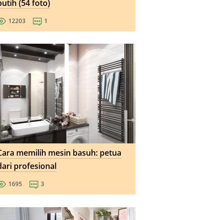
putih (54 foto)
12203
1
Cara memilih mesin basuh: petua
dari profesional
1695
3