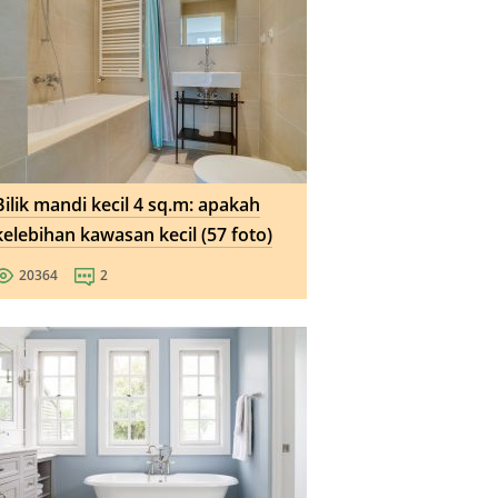
Bilik mandi kecil 4 sq.m: apakah
kelebihan kawasan kecil (57 foto)
20364
2