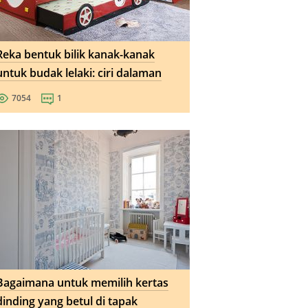
Reka bentuk bilik kanak-kanak
untuk budak lelaki: ciri dalaman
7054
1
Bagaimana untuk memilih kertas
dinding yang betul di tapak