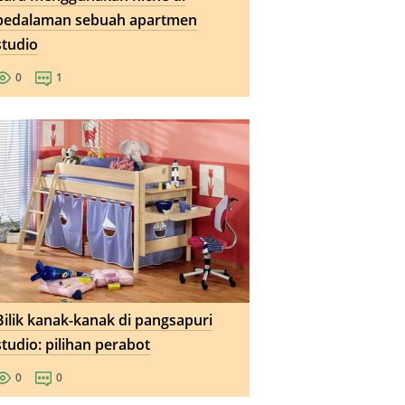
pedalaman sebuah apartmen
studio
0
1
Bilik kanak-kanak di pangsapuri
studio: pilihan perabot
0
0