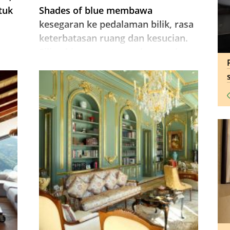
tuk
Shades of blue membawa
kesegaran ke pedalaman bilik, rasa
keterbatasan ruang dan kesucian.
Siling biru sangat popular untuk
reka bentuk bilik tidur, kanak-kanak
ungi
dan bilik mandi.