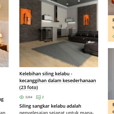
bersaing dengan ...
Kelebihan siling kelabu -
kecanggihan dalam kesederhanaan
(23 foto)
3264
2
ng
Siling sangkar kelabu adalah
gan
penyelesaian sejagat untuk mana-