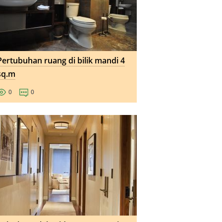
Pertubuhan ruang di bilik mandi 4
sq.m
0
0