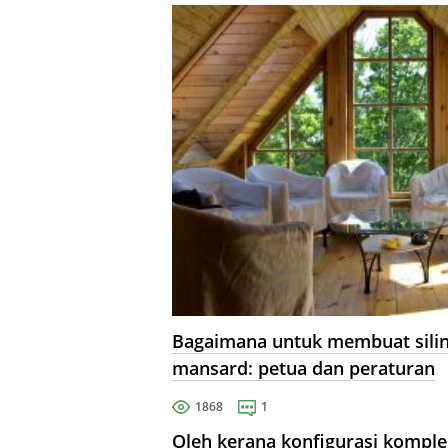
teruk.
Bagaimana untuk membuat sili
mansard: petua dan peraturan
1868
1
Oleh kerana konfigurasi komple