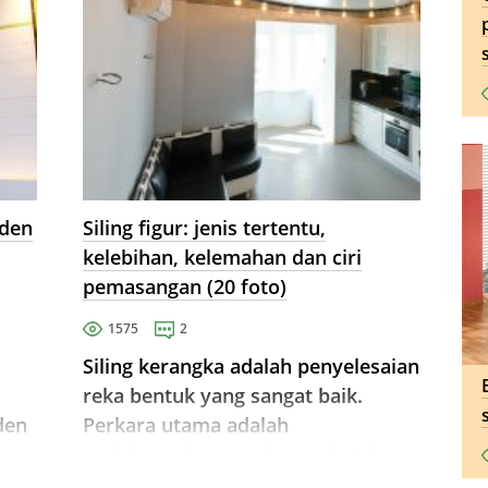
oden
Siling figur: jenis tertentu,
kelebihan, kelemahan dan ciri
pemasangan (20 foto)
1575
2
Siling kerangka adalah penyelesaian
reka bentuk yang sangat baik.
den
Perkara utama adalah
a
melaksanakannya dengan betul.
ngat