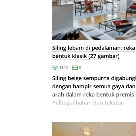
Siling lebam di pedalaman: reka
bentuk klasik (27 gambar)
1140
0
Siling beige sempurna digabun
dengan hampir semua gaya dan
arah dalam reka bentuk premis.
Pelbagai bahan dan tekstur
membolehkan anda memasuki
siling warna ini di dalam bilik
dengan saiz apa pun.