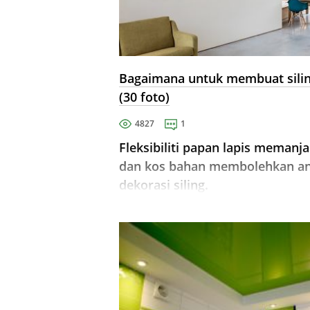
Bagaimana untuk membuat siling
(30 foto)
4827
1
Fleksibiliti papan lapis mema
dan kos bahan membolehkan and
dekorasi siling.