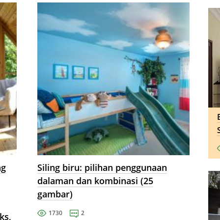
ng
Siling biru: pilihan penggunaan
dalaman dan kombinasi (25
gambar)
1730
2
ks,