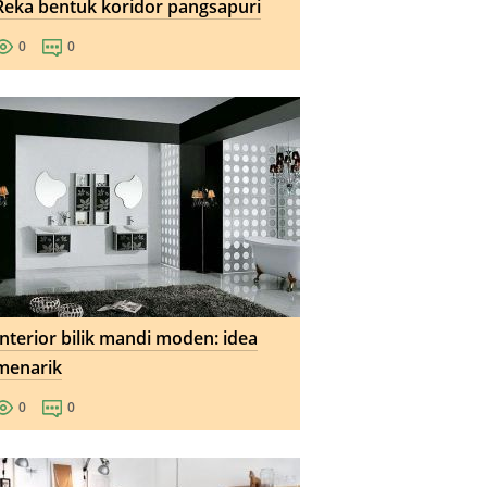
Reka bentuk koridor pangsapuri
0
0
Interior bilik mandi moden: idea
menarik
0
0