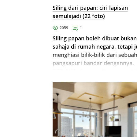
Siling dari papan: ciri lapisan
semulajadi (22 foto)
2059
1
Siling papan boleh dibuat bukan
sahaja di rumah negara, tetapi 
menghiasi bilik-bilik dari sebua
pangsapuri bandar dengannya.
Bilik-bilik dengan siling seperti i
kelihatan lebih panas dan hanga