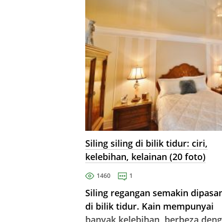
Siling siling di bilik tidur: ciri,
kelebihan, kelainan (20 foto)
1460
1
Siling regangan semakin dipasa
di bilik tidur. Kain mempunyai
banyak kelebihan, berbeza den