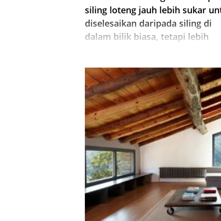
siling loteng jauh lebih sukar un
diselesaikan daripada siling di
dalam bilik biasa, tetapi lebih
menarik untuk menyelesaikan
masalah ini. Jika anda berfikir
melalui reka bentuk dan melind
loteng, ia akan menjadi satu ...