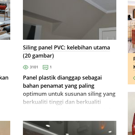
Siling panel PVC: kelebihan utama
(20 gambar)
3101
1
gkan
Panel plastik dianggap sebagai
bahan penamat yang paling
optimum untuk susunan siling yang
berkualiti tinggi dan berkualiti
tinggi. Ia mudah dan mudah untuk
bekerja dengannya, dan salutan
hiasan yang diperolehi hasil
daripada pemasangan boleh