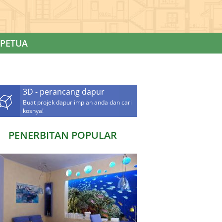
PETUA
3D - perancang dapur
Buat projek dapur impian anda dan cari
kosnya!
PENERBITAN POPULAR