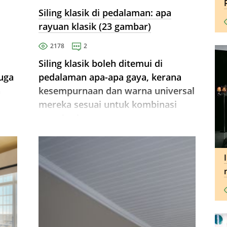
Siling klasik di pedalaman: apa
rayuan klasik (23 gambar)
2178
2
Siling klasik boleh ditemui di
juga
pedalaman apa-apa gaya, kerana
h
kesempurnaan dan warna universal
mereka sesuai untuk kombinasi
tu
yang berbeza.
t.