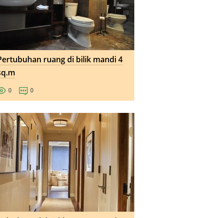
Pertubuhan ruang di bilik mandi 4
sq.m
0
0