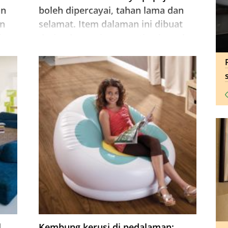
an
boleh dipercayai, tahan lama dan
an
selamat. Item dalaman ini dibuat
isan
daripada spesies seperti pain, oak,
ot
beech, birch.
l
Kembung kerusi di pedalaman: