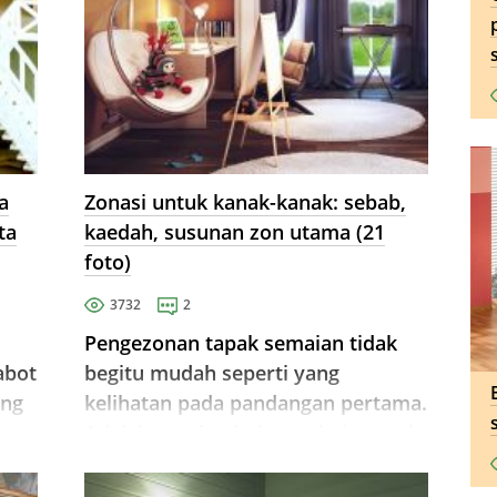
a
Zonasi untuk kanak-kanak: sebab,
ta
kaedah, susunan zon utama (21
foto)
3732
2
Pengezonan tapak semaian tidak
abot
begitu mudah seperti yang
ang
kelihatan pada pandangan pertama.
ua
Adalah penting bukan sahaja untuk
melengkapkan bilik kepada
i
keperluan kanak-kanak, tetapi juga