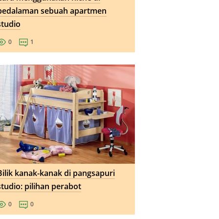
pedalaman sebuah apartmen
studio
0
1
Bilik kanak-kanak di pangsapuri
studio: pilihan perabot
0
0