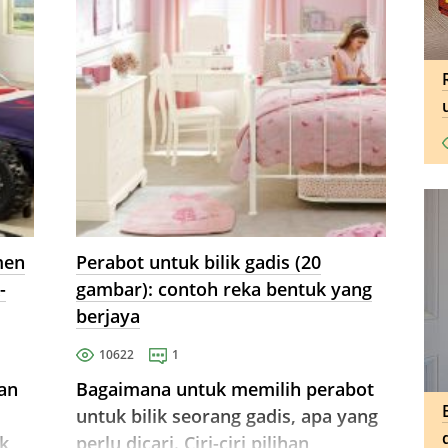
men
Perabot untuk bilik gadis (20
-
gambar): contoh reka bentuk yang
berjaya
10622
1
an
Bagaimana untuk memilih perabot
untuk bilik seorang gadis, apa yang
k,
perlu dicari. Ciri-ciri pilihan