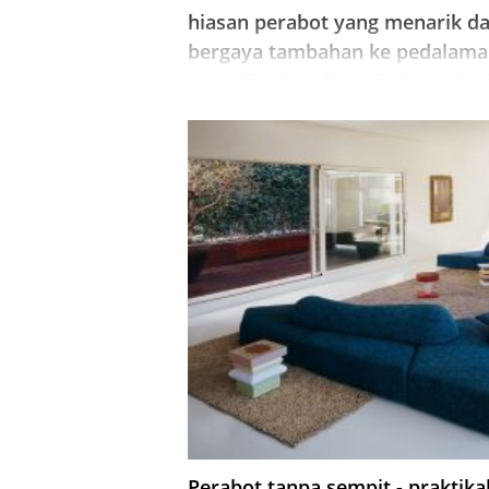
hiasan perabot yang menarik d
bergaya tambahan ke pedalam
yang dimaksudkan. Pelbagai lap
diperbuat daripada kayu, perab
poliuretana dan fabrik bantuan
berkilau dalam cahaya baru.
Perabot tanpa sempit - praktika