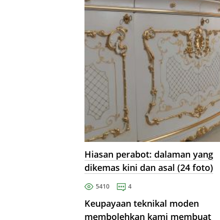
kertas, botol plastik, kain dan
kotak.
Hiasan perabot: dalaman yang
dikemas kini dan asal (24 foto)
5410
4
Keupayaan teknikal moden
membolehkan kami membuat