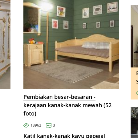
untuk dapat menguruskan setiap
zon dengan betul, tidak melupakan
...
Pembiakan besar-besaran -
kerajaan kanak-kanak mewah (52
foto)
13962
3
Katil kanak-kanak kayu pepejal