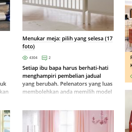
Menukar meja: pilih yang selesa (17
foto)
4304
2
Setiap ibu bapa harus berhati-hati
menghampiri pembelian jadual
tuk
yang berubah. Pelenators yang luas
akan
membolehkan anda memilih model
yang paling sesuai dari segi saiz dan
ciri teknikal. Kedua-dua versi
nda.
mudah alih dan pegun menukar
jadual ...