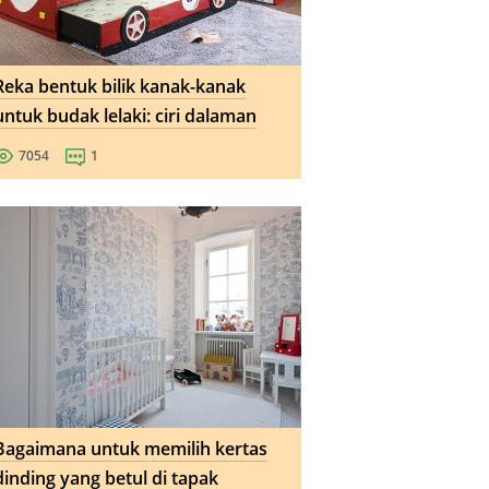
Reka bentuk bilik kanak-kanak
untuk budak lelaki: ciri dalaman
7054
1
Bagaimana untuk memilih kertas
dinding yang betul di tapak