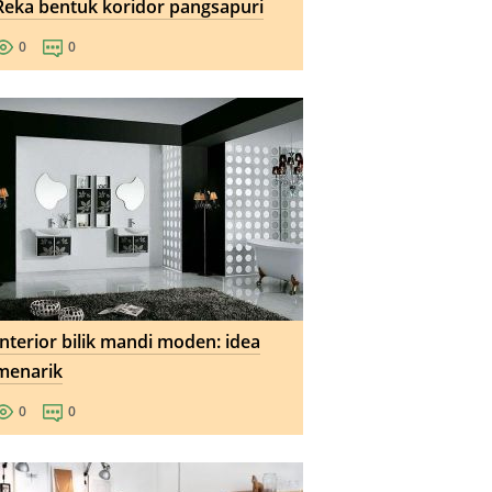
Reka bentuk koridor pangsapuri
0
0
Interior bilik mandi moden: idea
menarik
0
0