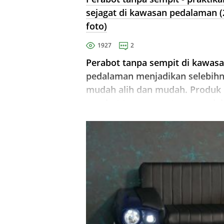
sejagat di kawasan pedalaman (
foto)
1927
2
Perabot tanpa sempit di kawas
pedalaman menjadikan selebih
mudah alih dan mudah. Produk
perabot tanpa asas tegar muda
bergerak di sekitar bilik, dan
mereka tidak memerlukan
penjagaan khas. Kanak-kanak y
berbeza usia dengan senang
memilih ...