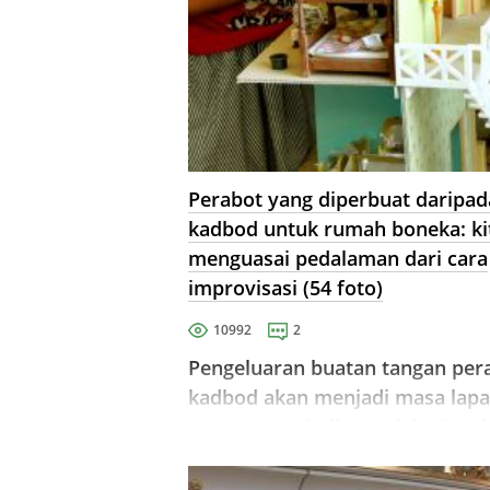
Perabot yang diperbuat daripad
kadbod untuk rumah boneka: ki
menguasai pedalaman dari cara
improvisasi (54 foto)
10992
2
Pengeluaran buatan tangan per
kadbod akan menjadi masa lap
yang sangat baik untuk kedua-d
orang dewasa dan kanak-kanak.
Model menarik boleh dibuat dar