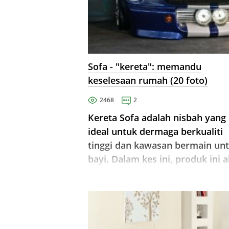
Sofa - "kereta": memandu
keselesaan rumah (20 foto)
2468
2
Kereta Sofa adalah nisbah yang
ideal untuk dermaga berkualiti
tinggi dan kawasan bermain un
bayi. Dalam kes ini, produk ini 
menduduki ruang kosong yang
minimum dan akan menjadi
selamat untuk kesihatan anak a