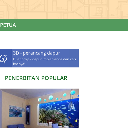
PETUA
3D - perancang dapur
Buat projek dapur impian anda dan cari
kosnya!
PENERBITAN POPULAR