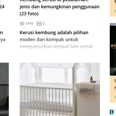
24
jenis dan kemungkinan penggunaan
(23 foto)
1714
2
an
Kerusi kembung adalah pilihan
nya
moden dan kompak untuk
menganjurkan tempat lain untuk
h
tetamu yang tidak dirancang. Reka
bentuk yang mudah dan tahan lama
boleh menahan beban sehingga 100
ang
kg, dan dalam bentuk yang dicerap
tidak ...