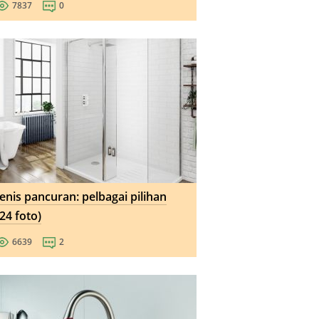
7837
0
Jenis pancuran: pelbagai pilihan
(24 foto)
6639
2