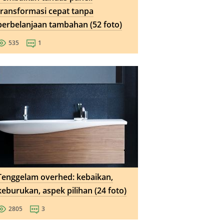
transformasi cepat tanpa
perbelanjaan tambahan (52 foto)
535
1
Tenggelam overhed: kebaikan,
keburukan, aspek pilihan (24 foto)
2805
3