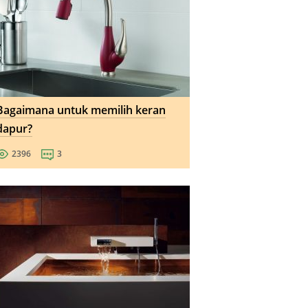
Bagaimana untuk memilih keran
dapur?
2396
3