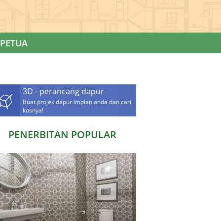
PETUA
3D - perancang dapur
Buat projek dapur impian anda dan cari
kosnya!
PENERBITAN POPULAR