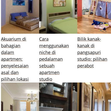
Akuarium di
Cara
Bilik kanak-
bahagian
menggunakan
kanak di
dalam
niche di
pangsapuri
apartmen:
pedalaman
studio: pilihan
penyelesaian
sebuah
perabot
asal dan
apartmen
pilihan lokasi
studio