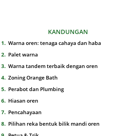
KANDUNGAN
1
Warna oren: tenaga cahaya dan haba
2
Palet warna
3
Warna tandem terbaik dengan oren
4
Zoning Orange Bath
5
Perabot dan Plumbing
6
Hiasan oren
7
Pencahayaan
8
Pilihan reka bentuk bilik mandi oren
9
Petua & Trik