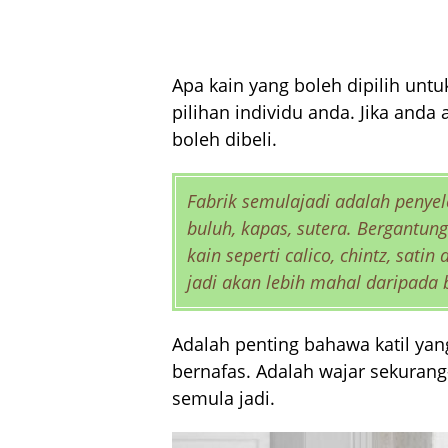
Apa kain yang boleh dipilih untu
pilihan individu anda. Jika anda 
boleh dibeli.
Fabrik semulajadi adalah penyele
buluh, kapas, sutera. Bergantung
kain seperti calico, chintz, sati
jadi akan lebih mahal daripada 
Adalah penting bahawa katil y
bernafas. Adalah wajar sekurang
semula jadi.