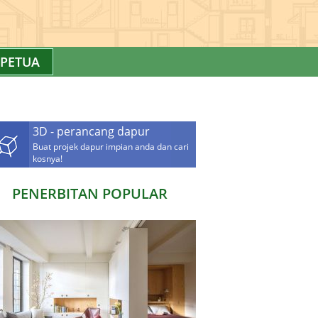
PETUA
3D - perancang dapur
Buat projek dapur impian anda dan cari
kosnya!
PENERBITAN POPULAR