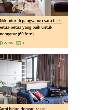
Bilik tidur di pangsapuri satu bilik:
petua-petua yang baik untuk
mengatur (60 foto)
22395
3
Kami hidup dengan rasa: