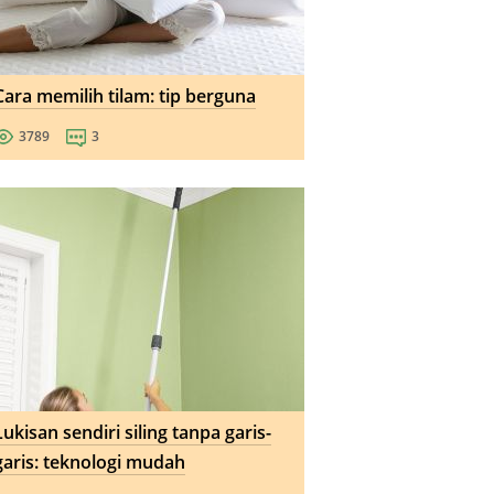
Cara memilih tilam: tip berguna
3789
3
Lukisan sendiri siling tanpa garis-
garis: teknologi mudah