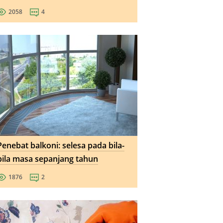
2058
4
Penebat balkoni: selesa pada bila-
bila masa sepanjang tahun
1876
2