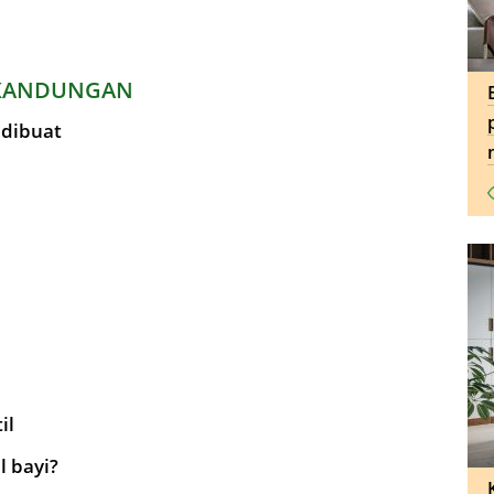
KANDUNGAN
 dibuat
il
 bayi?