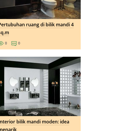
Pertubuhan ruang di bilik mandi 4
sq.m
0
0
Interior bilik mandi moden: idea
menarik