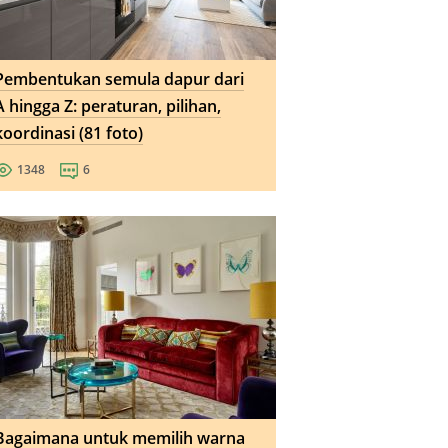
Pembentukan semula dapur dari
A hingga Z: peraturan, pilihan,
koordinasi (81 foto)
1348
6
Bagaimana untuk memilih warna