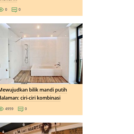
0
0
Mewujudkan bilik mandi putih
dalaman: ciri-ciri kombinasi
4959
0