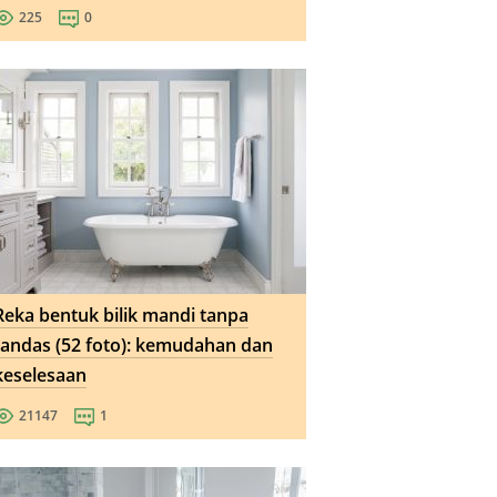
225
0
Reka bentuk bilik mandi tanpa
tandas (52 foto): kemudahan dan
keselesaan
21147
1