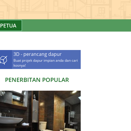
PETUA
3D - perancang dapur
Buat projek dapur impian anda dan cari
kosnya!
PENERBITAN POPULAR