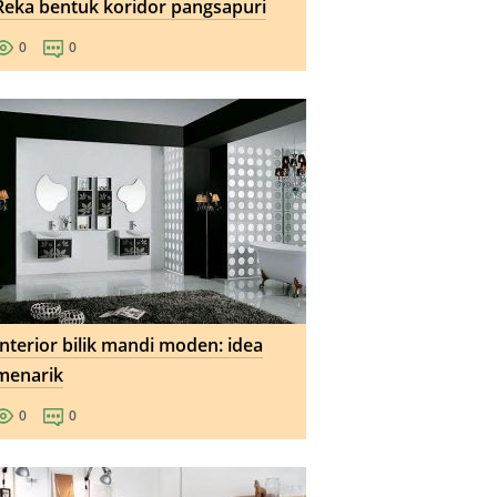
Reka bentuk koridor pangsapuri
0
0
Interior bilik mandi moden: idea
menarik
0
0