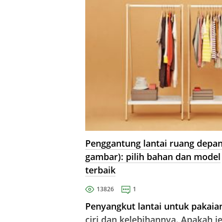
Penggantung lantai ruang depan
gambar): pilih bahan dan model
terbaik
13826
1
Penyangkut lantai untuk pakaia
ciri dan kelebihannya. Apakah j