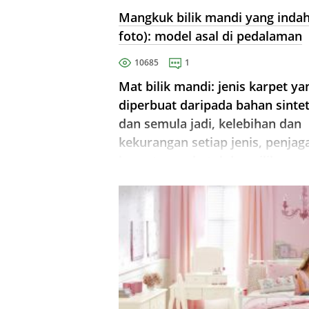
Mangkuk bilik mandi yang indah
foto): model asal di pedalaman
10685
1
Mat bilik mandi: jenis karpet ya
diperbuat daripada bahan sintet
dan semula jadi, kelebihan dan
kekurangan setiap jenis, penjag
karpet yang betul dan pilihan m
untuk pedalaman.