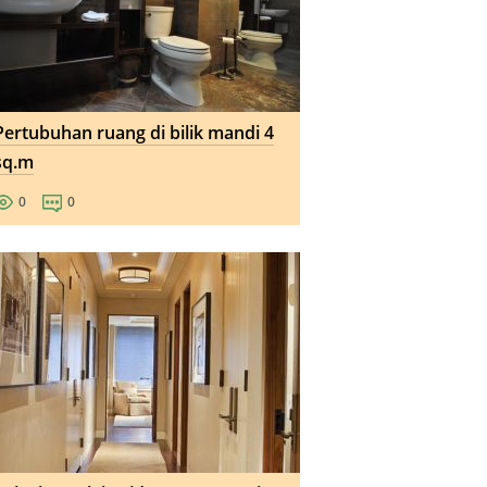
Pertubuhan ruang di bilik mandi 4
sq.m
0
0