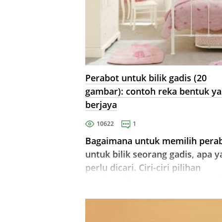
Perabot untuk bilik gadis (20
gambar): contoh reka bentuk y
berjaya
10622
1
Bagaimana untuk memilih pera
untuk bilik seorang gadis, apa 
perlu dicari. Ciri-ciri pilihan
perabot. Keperluan utama untu
perabot kanak-kanak. Petua dan
berguna.