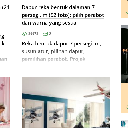
 (21
Dapur reka bentuk dalaman 7
persegi. m (52 ​​foto): pilih perabot
dan warna yang sesuai
39973
2
ng
ik
Reka bentuk dapur 7 persegi. m,
susun atur, pilihan dapur,
aan
pemilihan perabot. Projek
odel
pencahayaan dapur, reka bentuk
ruang makan dapur kecil di sebuah
rumah panel.