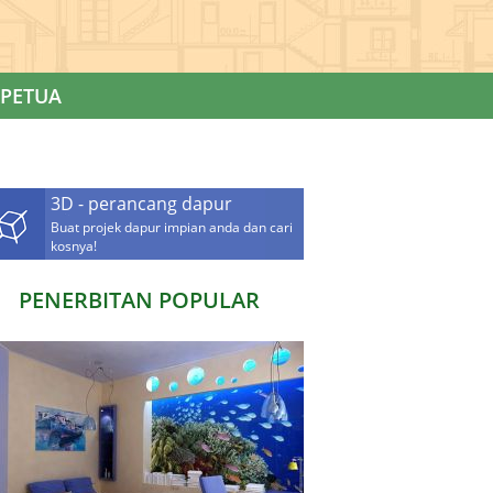
PETUA
3D - perancang dapur
Buat projek dapur impian anda dan cari
kosnya!
PENERBITAN POPULAR