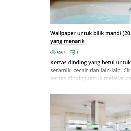
Wallpaper untuk bilik mandi (2
yang menarik
6567
1
Kertas dinding yang betul untuk
seramik, cecair dan lain-lain. Ci
kertas dinding untuk melekat pa