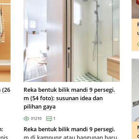
 (26
Reka bentuk bilik mandi 9 persegi.
m (54 foto): susunan idea dan
pilihan gaya
31210
1
n:
Reka bentuk bilik mandi 9 persegi.
enis
m di kampung atau bangunan baru.