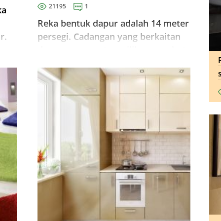
21195
1
ka
Reka bentuk dapur adalah 14 meter
r.
persegi. Cadangan yang berkaitan
dengan susun atur, pilihan perabot
dan bahan penamat. Idea sebenar
ng
untuk menghias dapur, susun atur
biasa.