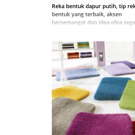
Reka bentuk dapur putih, tip re
bentuk yang terbaik, aksen
bersemangat dan idea-idea sega
Dapur putih dalam gaya Art
Nouveau, klasik, negara dan
Provence. Kombinasi warna ya
betul, hiasan dapur putih.