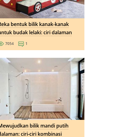
Reka bentuk bilik kanak-kanak
untuk budak lelaki: ciri dalaman
7054
1
Mewujudkan bilik mandi putih
dalaman: ciri-ciri kombinasi