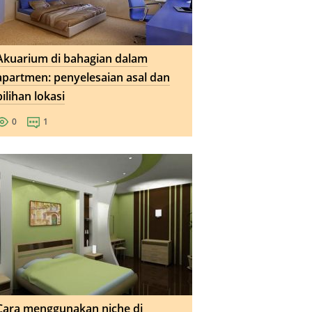
Akuarium di bahagian dalam
apartmen: penyelesaian asal dan
pilihan lokasi
0
1
Cara menggunakan niche di