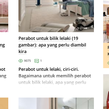
Perabot untuk bilik lelaki (19
ang
gambar): apa yang perlu diambil
kira
9075
1
bot
Perabot untuk lelaki, ciri-ciri.
yang
Bagaimana untuk memilih perabot
untuk bilik lelaki, apa yang perlu
k
dicari. Apakah keperluan untuk
 tip
reka bentuk bilik untuk seorang
lelaki, yang penting untuk
dipertimbangkan.