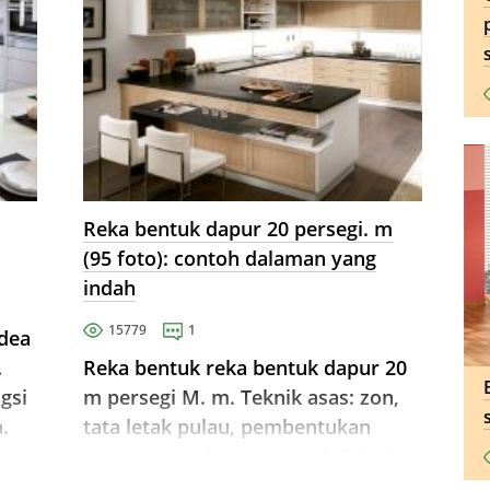
Reka bentuk dapur 20 persegi. m
(95 foto): contoh dalaman yang
indah
15779
1
dea
.
Reka bentuk reka bentuk dapur 20
gsi
m persegi M. m. Teknik asas: zon,
.
tata letak pulau, pembentukan
ruang tamu dapur tunggal. Prinsip
asas zon.