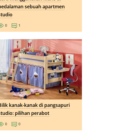
pedalaman sebuah apartmen
studio
0
1
Bilik kanak-kanak di pangsapuri
studio: pilihan perabot
0
0