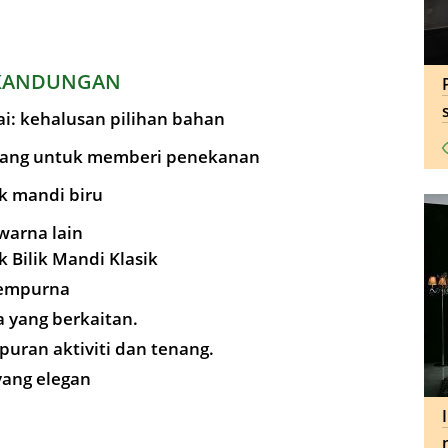
KANDUNGAN
tai: kehalusan pilihan bahan
luang untuk memberi penekanan
ik mandi biru
warna lain
k Bilik Mandi Klasik
sempurna
a yang berkaitan.
uran aktiviti dan tenang.
yang elegan