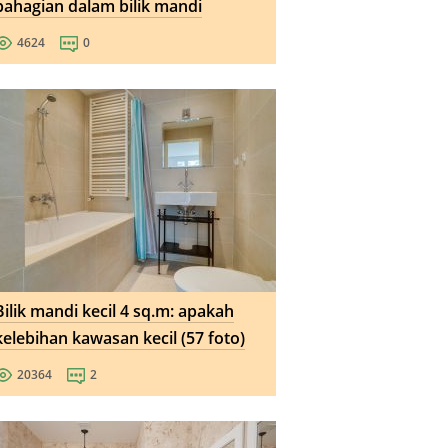
bahagian dalam bilik mandi
4624
0
Bilik mandi kecil 4 sq.m: apakah
kelebihan kawasan kecil (57 foto)
20364
2