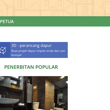
PETUA
3D - perancang dapur
Buat projek dapur impian anda dan cari
kosnya!
PENERBITAN POPULAR