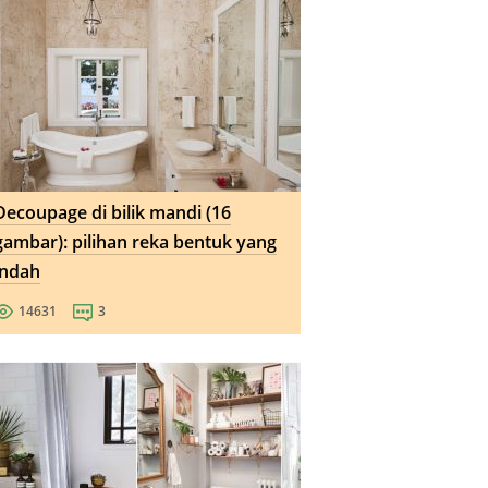
Decoupage di bilik mandi (16
gambar): pilihan reka bentuk yang
indah
14631
3