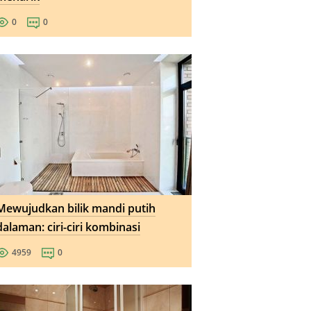
0
0
Mewujudkan bilik mandi putih
dalaman: ciri-ciri kombinasi
4959
0