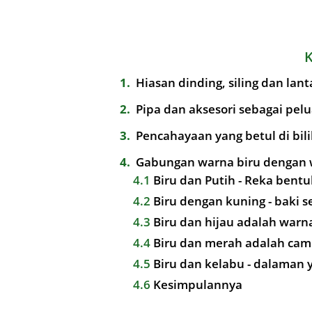
1
Hiasan dinding, siling dan lan
2
Pipa dan aksesori sebagai pe
3
Pencahayaan yang betul di bil
4
Gabungan warna biru dengan 
4.1
Biru dan Putih - Reka bentu
4.2
Biru dengan kuning - baki 
4.3
Biru dan hijau adalah warn
4.4
Biru dan merah adalah camp
4.5
Biru dan kelabu - dalaman 
4.6
Kesimpulannya