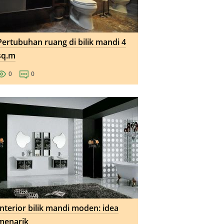
Pertubuhan ruang di bilik mandi 4
sq.m
0
0
Interior bilik mandi moden: idea
menarik