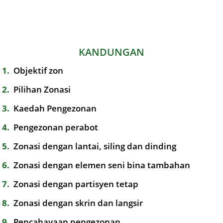
KANDUNGAN
1
Objektif zon
2
Pilihan Zonasi
3
Kaedah Pengezonan
4
Pengezonan perabot
5
Zonasi dengan lantai, siling dan dinding
6
Zonasi dengan elemen seni bina tambahan
7
Zonasi dengan partisyen tetap
8
Zonasi dengan skrin dan langsir
9
Pencahayaan pengezonan