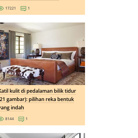
17221
1
Katil kulit di pedalaman bilik tidur
(21 gambar): pilihan reka bentuk
yang indah
8144
1