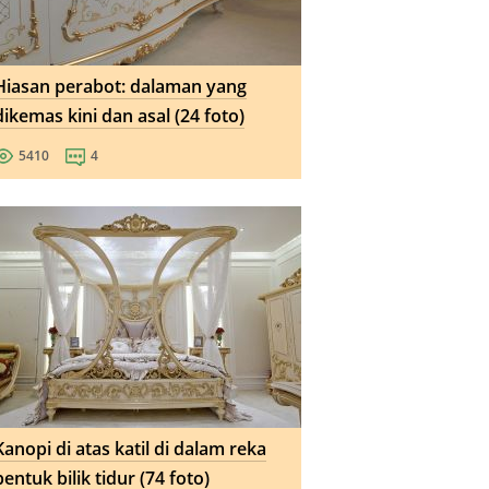
Hiasan perabot: dalaman yang
dikemas kini dan asal (24 foto)
5410
4
Kanopi di atas katil di dalam reka
bentuk bilik tidur (74 foto)