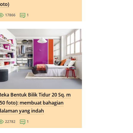
foto)
17866
1
Reka Bentuk Bilik Tidur 20 Sq. m
(50 foto): membuat bahagian
dalaman yang indah
22782
1