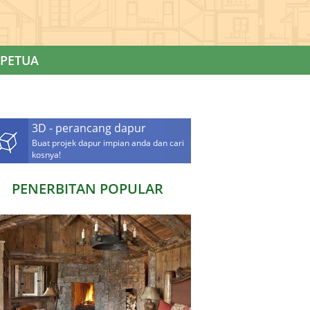
PETUA
3D - perancang dapur
Buat projek dapur impian anda dan cari
kosnya!
PENERBITAN POPULAR