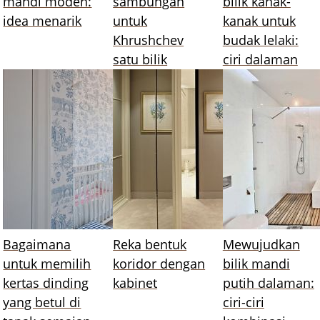
mandi moden:
sambungan
bilik kanak-
idea menarik
untuk
kanak untuk
Khrushchev
budak lelaki:
satu bilik
ciri dalaman
Bagaimana
Reka bentuk
Mewujudkan
untuk memilih
koridor dengan
bilik mandi
kertas dinding
kabinet
putih dalaman:
yang betul di
ciri-ciri