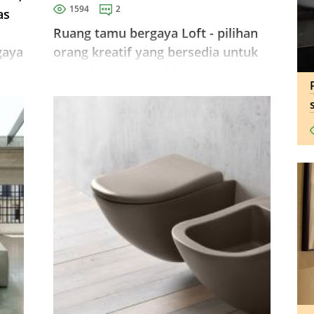
1594
2
as
Ruang tamu bergaya Loft - pilihan
gaya
orang kreatif yang bersedia untuk
da
pendekatan yang tidak
krit
konvensional untuk hiasan rumah.
Pada masa yang sama, loteng
adalah salah satu gaya dalaman
yang paling mahal.