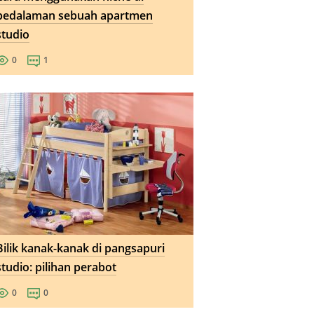
pedalaman sebuah apartmen
studio
0
1
Bilik kanak-kanak di pangsapuri
studio: pilihan perabot
0
0