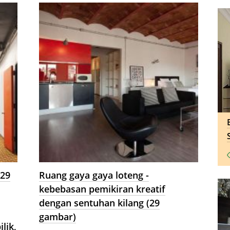
membolehkan anda mewujudkan
rasa ruang tunggal.
(29
Ruang gaya gaya loteng -
kebebasan pemikiran kreatif
dengan sentuhan kilang (29
gambar)
lik,