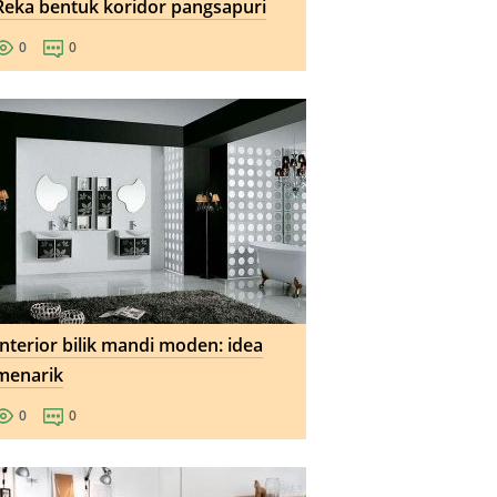
Reka bentuk koridor pangsapuri
0
0
Interior bilik mandi moden: idea
menarik
0
0