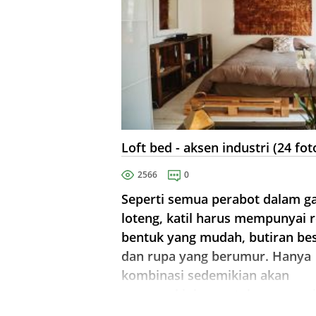
Loft bed - aksen industri (24 fot
2566
0
Seperti semua perabot dalam g
loteng, katil harus mempunyai 
bentuk yang mudah, butiran be
dan rupa yang berumur. Hanya
kombinasi sedemikian akan
memungkinkan untuk mencapai
kecuaian dan jarang diperlukan