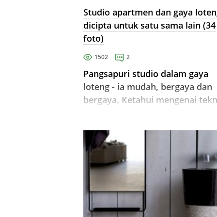
Studio apartmen dan gaya loten
dicipta untuk satu sama lain (34
foto)
1502
2
Pangsapuri studio dalam gaya
loteng - ia mudah, bergaya dan
bergaya. Ketahui mengenai tekn
pengezonan berkesan, ciri gaya,
dan kemasan semasa.