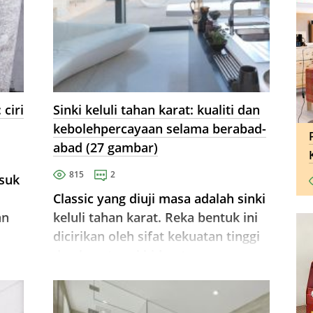
 ciri
Sinki keluli tahan karat: kualiti dan
kebolehpercayaan selama berabad-
abad (27 gambar)
815
2
asuk
Classic yang diuji masa adalah sinki
an
keluli tahan karat. Reka bentuk ini
dicirikan oleh sifat kekuatan tinggi
dan hayat perkhidmatan yang
panjang.