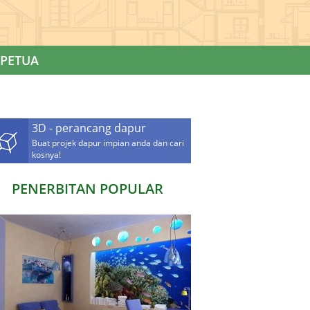
PETUA
3D - perancang dapur
Buat projek dapur impian anda dan cari
kosnya!
PENERBITAN POPULAR