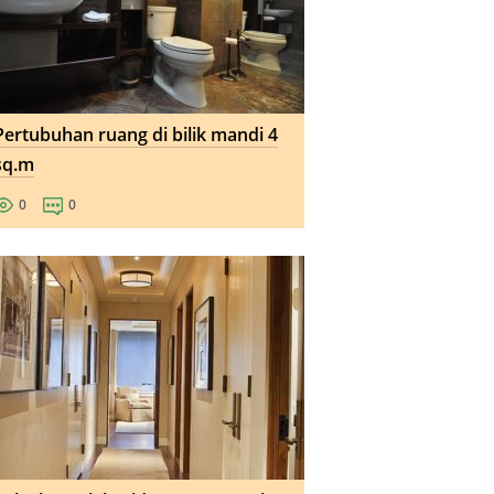
Pertubuhan ruang di bilik mandi 4
sq.m
0
0