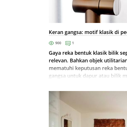
Keran gangsa: motif klasik di p
900
1
Gaya reka bentuk klasik bilik se
relevan. Bahkan objek utilitari
mematuhi keputusan reka bent
gangsa untuk dapur atau bilik m