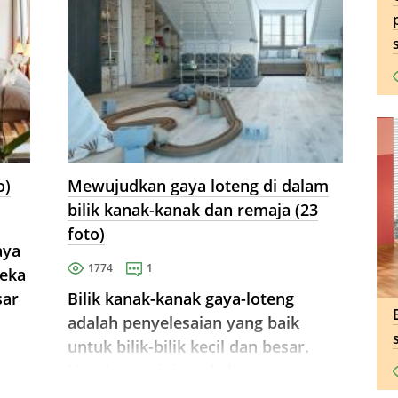
o)
Mewujudkan gaya loteng di dalam
bilik kanak-kanak dan remaja (23
foto)
aya
1774
1
reka
sar
Bilik kanak-kanak gaya-loteng
adalah penyelesaian yang baik
untuk bilik-bilik kecil dan besar.
Untuk gaya ini, anda harus
mematuhi peraturan asas yang