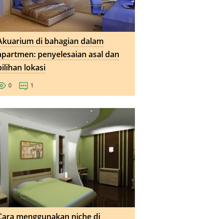
Akuarium di bahagian dalam
apartmen: penyelesaian asal dan
pilihan lokasi
0
1
Cara menggunakan niche di