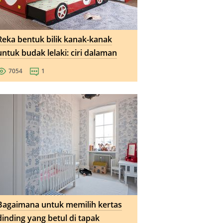
Reka bentuk bilik kanak-kanak
untuk budak lelaki: ciri dalaman
7054
1
Bagaimana untuk memilih kertas
dinding yang betul di tapak