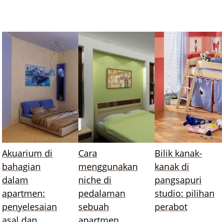
Akuarium di
Cara
Bilik kanak-
bahagian
menggunakan
kanak di
dalam
niche di
pangsapuri
apartmen:
pedalaman
studio: pilihan
penyelesaian
sebuah
perabot
asal dan
apartmen