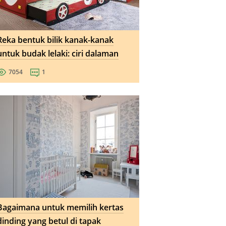
Reka bentuk bilik kanak-kanak
untuk budak lelaki: ciri dalaman
7054
1
Bagaimana untuk memilih kertas
dinding yang betul di tapak