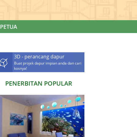
PETUA
3D - perancang dapur
Buat projek dapur impian anda dan cari
kosnya!
PENERBITAN POPULAR