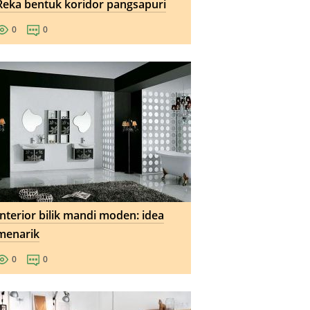
Reka bentuk koridor pangsapuri
0
0
Interior bilik mandi moden: idea
menarik
0
0