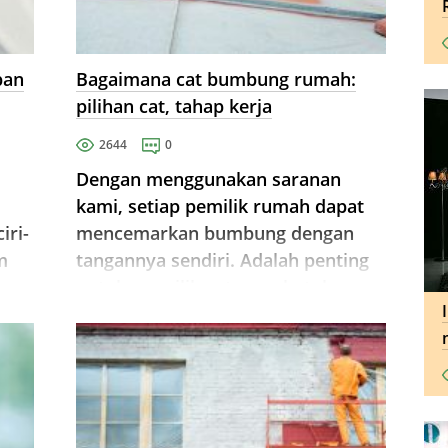
pan
Bagaimana cat bumbung rumah:
pilihan cat, tahap kerja
2644
0
Dengan menggunakan saranan
kami, setiap pemilik rumah dapat
iri-
mencemarkan bumbung dengan
m
tangannya sendiri. Adalah penting
untuk memilih cat yang betul,
membersihkan bumbung dan
mengambil kira semua nuansa.