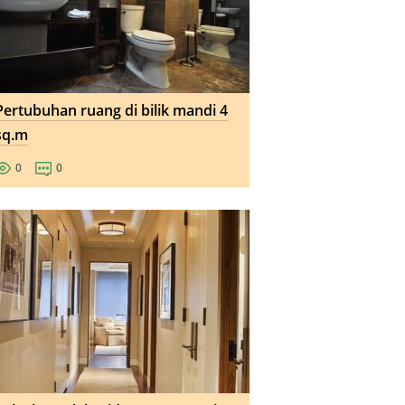
Pertubuhan ruang di bilik mandi 4
sq.m
0
0