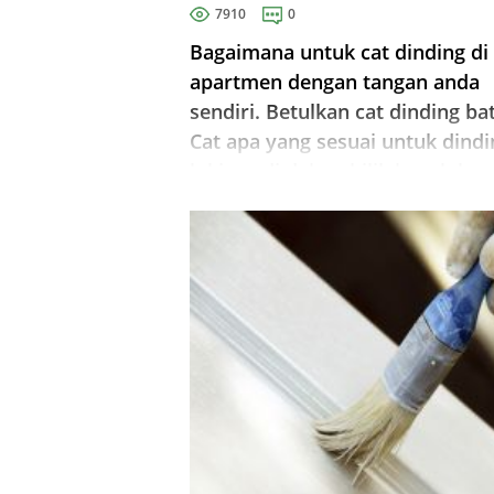
7910
0
Bagaimana untuk cat dinding di
apartmen dengan tangan anda
sendiri. Betulkan cat dinding ba
Cat apa yang sesuai untuk dindi
lukisan di dalam bilik kanak-kan
Bagaimana untuk mempersiapk
lukisan dinding.