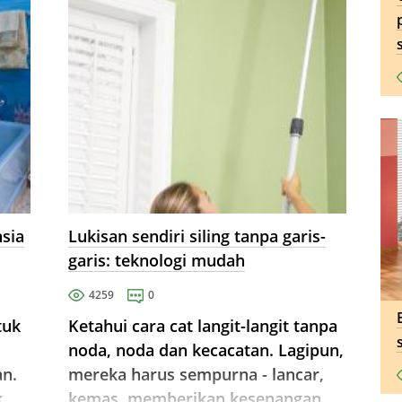
hsia
Lukisan sendiri siling tanpa garis-
garis: teknologi mudah
4259
0
tuk
Ketahui cara cat langit-langit tanpa
noda, noda dan kecacatan. Lagipun,
an.
mereka harus sempurna - lancar,
k
kemas, memberikan kesenangan