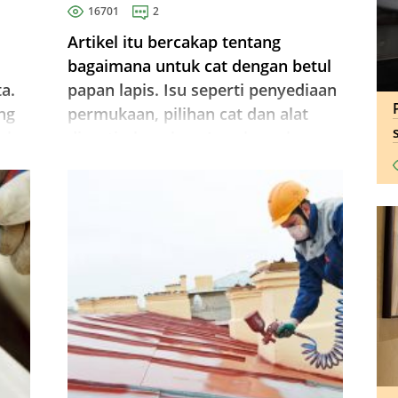
16701
2
Artikel itu bercakap tentang
bagaimana untuk cat dengan betul
ta.
papan lapis. Isu seperti penyediaan
ng
permukaan, pilihan cat dan alat
ak.
dipertimbangkan. Juga bercakap
an
mengenai lukisan papan lapis
dengan varnis.