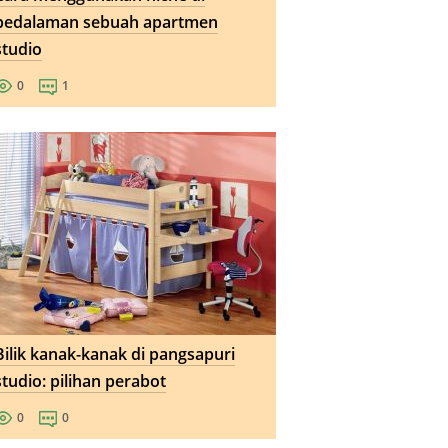
pedalaman sebuah apartmen
studio
0
1
Bilik kanak-kanak di pangsapuri
studio: pilihan perabot
0
0