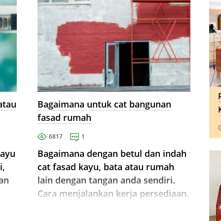
atau
Bagaimana untuk cat bangunan
fasad rumah
6817
1
kayu
Bagaimana dengan betul dan indah
i,
cat fasad kayu, bata atau rumah
an
lain dengan tangan anda sendiri.
Cara menjalankan kerja persediaan.
sa
Cara memilih cat untuk lukisan
sendiri sebuah rumah kayu.