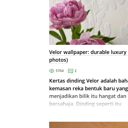
Velor wallpaper: durable luxury
photos)
5704
2
Kertas dinding Velor adalah ba
kemasan reka bentuk baru yang
menjadikan bilik itu hangat dan
bersahaja. Dinding seperti itu
mematuhi rapat dengan dinding
dan mempunyai lapisan operasi
yang panjang.