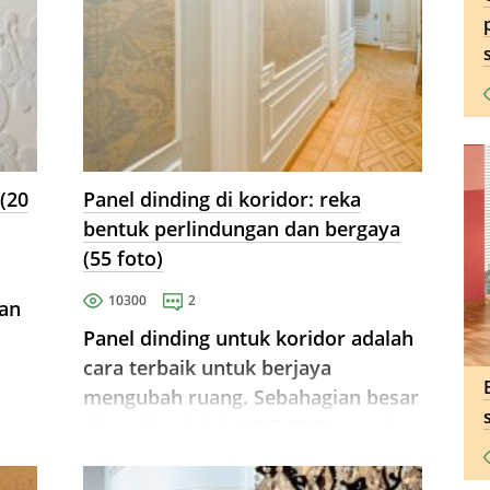
 (20
Panel dinding di koridor: reka
bentuk perlindungan dan bergaya
(55 foto)
10300
2
han
Panel dinding untuk koridor adalah
cara terbaik untuk berjaya
mengubah ruang. Sebahagian besar
digunakan ialah MDF, PVC, panel
kayu dan banyak bahan lain.