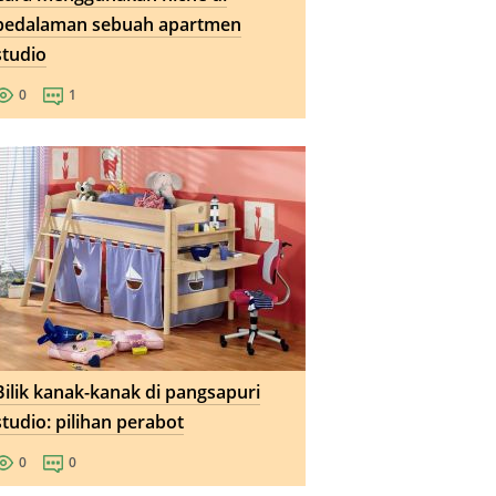
pedalaman sebuah apartmen
studio
0
1
Bilik kanak-kanak di pangsapuri
studio: pilihan perabot
0
0