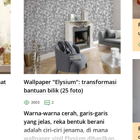
aat
Wallpaper "Elysium": transformasi
bantuan bilik (25 foto)
3003
2
Warna-warna cerah, garis-garis
yang jelas, reka bentuk berani
adalah ciri-ciri jenama, di mana
wallpaper vinil Elysium dihasilkan.