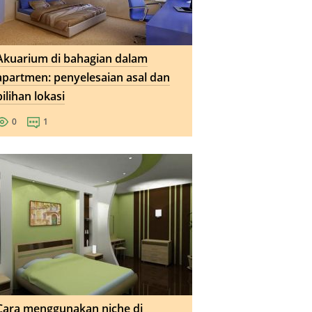
Akuarium di bahagian dalam
apartmen: penyelesaian asal dan
pilihan lokasi
0
1
Cara menggunakan niche di