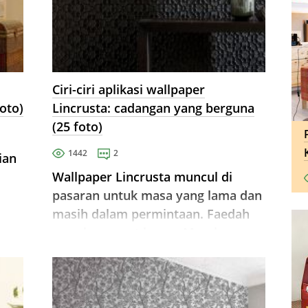
Ciri-ciri aplikasi wallpaper
oto)
Lincrusta: cadangan yang berguna
(25 foto)
1442
2
ian
Wallpaper Lincrusta muncul di
pasaran untuk masa yang lama dan
masih dalam permintaan. Faedah
mereka sangat besar. Mereka
digunakan untuk menghias pelbagai
jenis bilik.