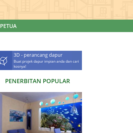
PETUA
3D - perancang dapur
Buat projek dapur impian anda dan cari
kosnya!
PENERBITAN POPULAR