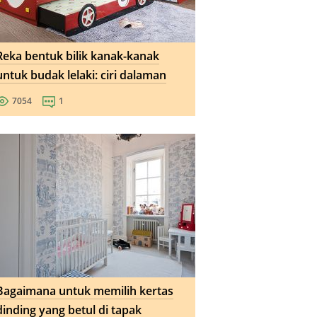
Reka bentuk bilik kanak-kanak
untuk budak lelaki: ciri dalaman
7054
1
Bagaimana untuk memilih kertas
dinding yang betul di tapak