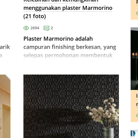
menggunakan plaster Marmorino
(21 foto)
2694
2
Plaster Marmorino adalah
arik
campuran finishing berkesan, yang
a
selepas permohonan membentuk
n 3D
lapisan tahan haus padat di
eh
permukaan dengan ciri estetika dan
operasi yang mengagumkan.