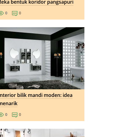
Reka bentuk koridor pangsapuri
0
0
Interior bilik mandi moden: idea
menarik
0
0