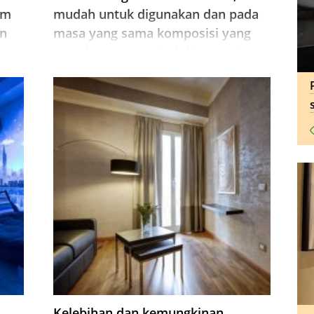
um
mudah untuk digunakan dan pada
an
masa yang sama komposisi yang
tor
murah yang membolehkan anda
melindungi dinding dan fasad
daripada bahan sumber dengan
daya anda sendiri.
Kelebihan dan kemungkinan