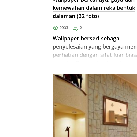
kemewahan dalam reka bentuk
dalaman (32 foto)
9933
2
Wallpaper berseri sebagai
penyelesaian yang bergaya men
perhatian dengan sifat luar bias
mereka. Dengan bantuan hiasa
dengan kesan cahaya, anda bol
mengubah rumah anda secara
radikal!