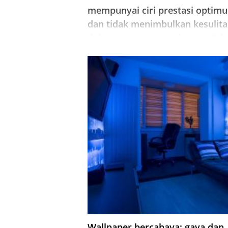
mempunyai ciri prestasi optim
dan tidak menimbulkan kesulit
dalam proses permohonan. Fak
penting dari pilihannya adalah
komposisi dan tujuan.
Wallpaper bercahaya: gaya dan