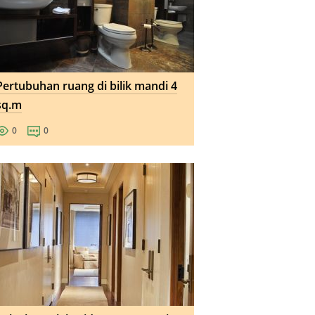
Pertubuhan ruang di bilik mandi 4
sq.m
0
0