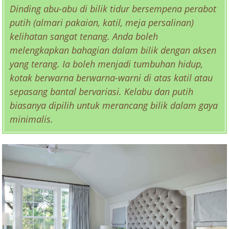
Dinding abu-abu di bilik tidur bersempena perabot
putih (almari pakaian, katil, meja persalinan)
kelihatan sangat tenang. Anda boleh
melengkapkan bahagian dalam bilik dengan aksen
yang terang. Ia boleh menjadi tumbuhan hidup,
kotak berwarna berwarna-warni di atas katil atau
sepasang bantal bervariasi. Kelabu dan putih
biasanya dipilih untuk merancang bilik dalam gaya
minimalis.