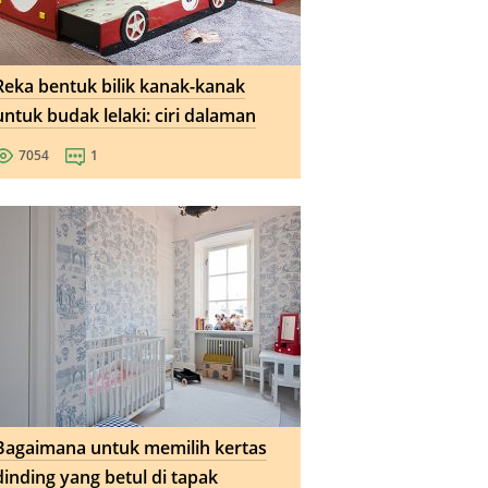
Reka bentuk bilik kanak-kanak
untuk budak lelaki: ciri dalaman
7054
1
Bagaimana untuk memilih kertas
dinding yang betul di tapak