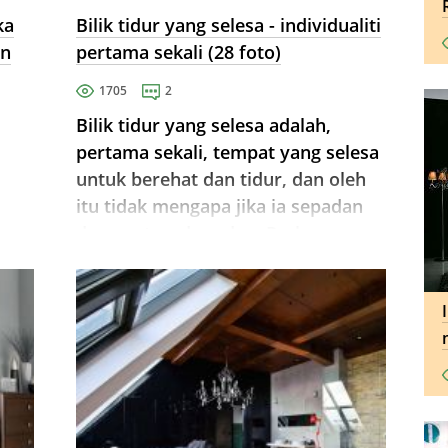
ka
Bilik tidur yang selesa - individualiti
an
pertama sekali (28 foto)
1705
2
Bilik tidur yang selesa adalah,
pertama sekali, tempat yang selesa
untuk berehat dan tidur, dan oleh
itu tidak mengapa jika ia sepadan
gan
dengan trend moden. Perkara
utama ialah suasana di dalamnya
esa
sepadan dengan gaya hidup.