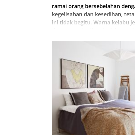
ramai orang bersebelahan deng
kegelisahan dan kesedihan, teta
ini tidak begitu. Warna kelabu j
dapat memberikan kedalaman bi
dan kecanggihan. Jangan lupa
tentang aksesori.