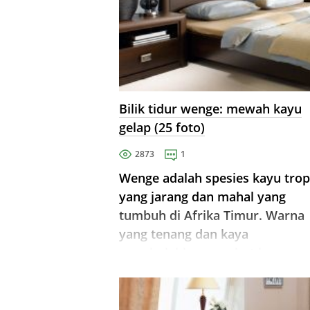
Bilik tidur wenge: mewah kayu
gelap (25 foto)
2873
1
Wenge adalah spesies kayu trop
yang jarang dan mahal yang
tumbuh di Afrika Timur. Warna
yang tenang dan kaya
membolehkan perabot kayu su
sesuai dengan keupayaannya.