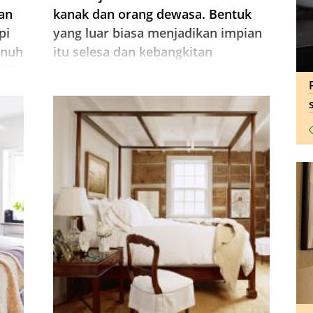
an
kanak dan orang dewasa. Bentuk
pi
yang luar biasa menjadikan impian
enuh
itu selesa dan kebangkitan
lik
menyenangkan.