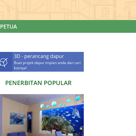
PETUA
3D - perancang dapur
Buat projek dapur impian anda dan cari
kosnya!
PENERBITAN POPULAR