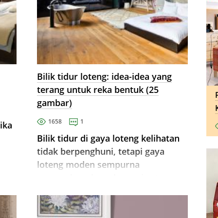
Bilik tidur loteng: idea-idea yang
terang untuk reka bentuk (25
gambar)
1658
1
ika
Bilik tidur di gaya loteng kelihatan
tidak berpenghuni, tetapi gaya
loteng moden sempurna
paya
menggabungkan aksesori retro
yang selesa dan teknologi moden.