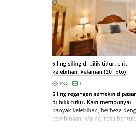
Siling siling di bilik tidur: ciri,
kelebihan, kelainan (20 foto)
1460
1
Siling regangan semakin dipasa
di bilik tidur. Kain mempunyai
banyak kelebihan, berbeza den
pembinaan, warna, reka bentuk
Apabila memilih, ia memberi
tumpuan kepada saiz bilik dan