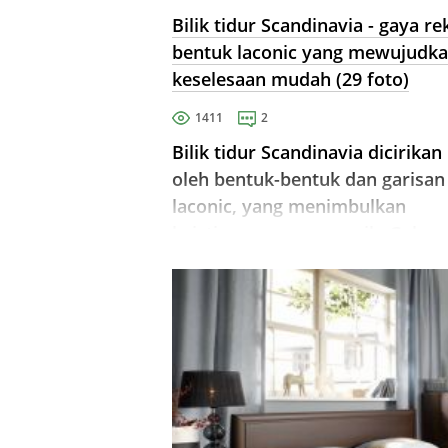
Bilik tidur Scandinavia - gaya re
bentuk laconic yang mewujudk
keselesaan mudah (29 foto)
1411
2
Bilik tidur Scandinavia dicirikan
oleh bentuk-bentuk dan garisan
laconic, yang menimbulkan
keistimewaan yang unik. Gabun
mudah dan bahan semula jadi
membuat pedalaman sangat sel
dan mesra.