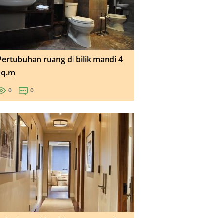
Pertubuhan ruang di bilik mandi 4
sq.m
0
0