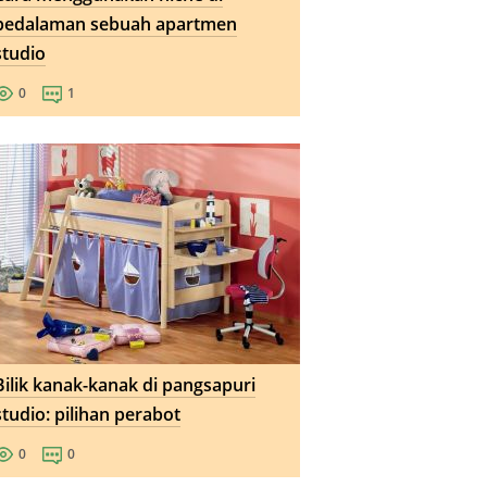
pedalaman sebuah apartmen
studio
0
1
Bilik kanak-kanak di pangsapuri
studio: pilihan perabot
0
0