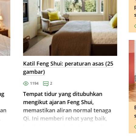
Katil Feng Shui: peraturan asas (25
gambar)
1194
2
ng
Tempat tidur yang ditubuhkan
mengikut ajaran Feng Shui,
gan
memastikan aliran normal tenaga
.
Qi. Ini memberi rehat yang baik,
kesihatan yang baik dan mood yang
baik.