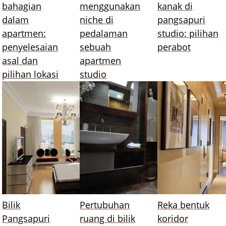
bahagian
menggunakan
kanak di
dalam
niche di
pangsapuri
apartmen:
pedalaman
studio: pilihan
penyelesaian
sebuah
perabot
asal dan
apartmen
pilihan lokasi
studio
Bilik
Pertubuhan
Reka bentuk
Pangsapuri
ruang di bilik
koridor