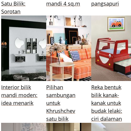
Satu Bilik:
mandi 4 sq.m
pangsapuri
Sorotan
Interior bilik
Pilihan
Reka bentuk
mandi moden:
sambungan
bilik kanak-
idea menarik
untuk
kanak untuk
Khrushchev
budak lelaki:
satu bilik
ciri dalaman