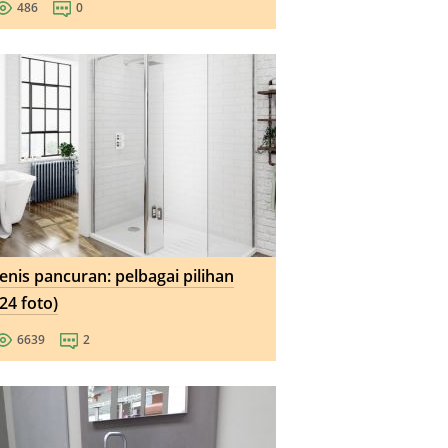
486
0
Jenis pancuran: pelbagai pilihan
(24 foto)
6639
2