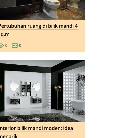
Pertubuhan ruang di bilik mandi 4
sq.m
0
0
Interior bilik mandi moden: idea
menarik