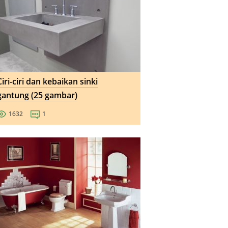
Ciri-ciri dan kebaikan sinki
gantung (25 gambar)
1632
1