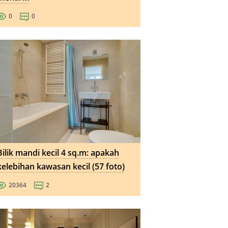
0
0
Bilik mandi kecil 4 sq.m: apakah
kelebihan kawasan kecil (57 foto)
20364
2