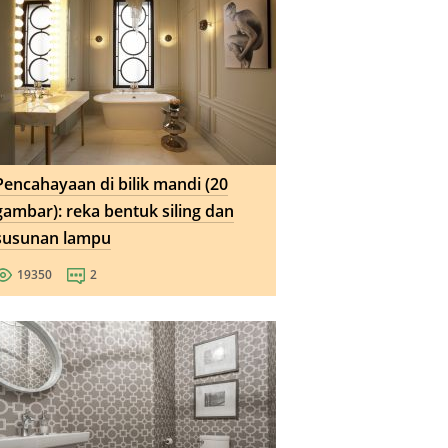
Pencahayaan di bilik mandi (20
gambar): reka bentuk siling dan
susunan lampu
19350
2