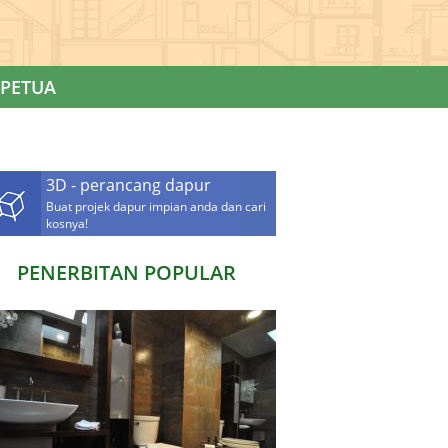
PETUA
3D - perancang dapur
Buat projek dapur impian anda dan cari
kosnya!
PENERBITAN POPULAR