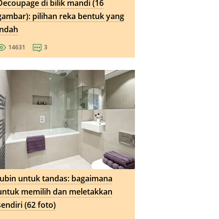
Decoupage di bilik mandi (16
gambar): pilihan reka bentuk yang
indah
14631
3
Jubin untuk tandas: bagaimana
untuk memilih dan meletakkan
sendiri (62 foto)