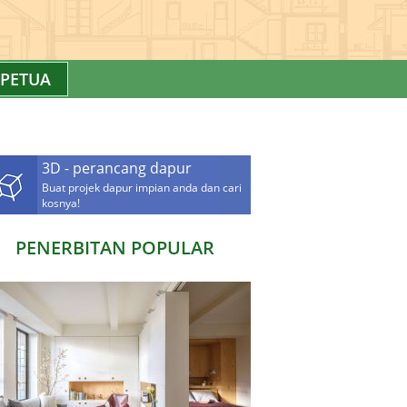
PETUA
3D - perancang dapur
Buat projek dapur impian anda dan cari
kosnya!
PENERBITAN POPULAR