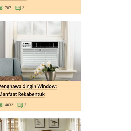
787
2
Penghawa dingin Window:
Manfaat Rekabentuk
4032
2