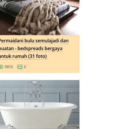
Permaidani bulu semulajadi dan
buatan - bedspreads bergaya
untuk rumah (31 foto)
5812
2