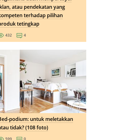
iklan, atau pendekatan yang
kompeten terhadap pilihan
produk tetingkap
432
4
Bed-podium: untuk meletakkan
atau tidak? (108 foto)
599
0