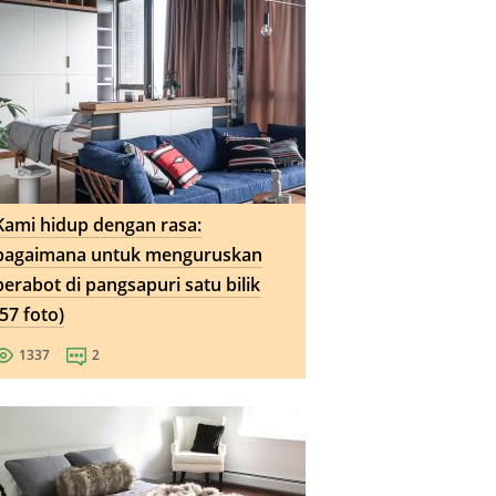
Kami hidup dengan rasa:
bagaimana untuk menguruskan
perabot di pangsapuri satu bilik
(57 foto)
1337
2