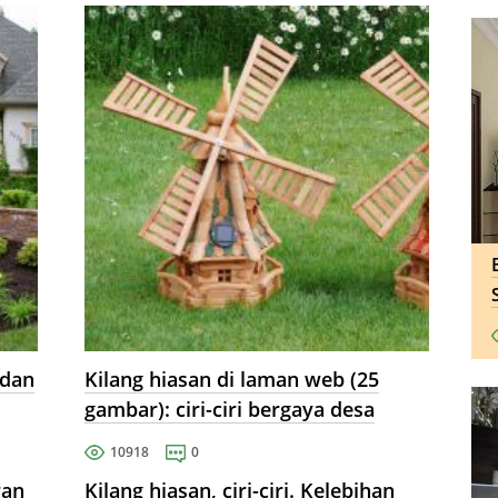
sahaja anda boleh berbangga,
tetapi juga mengagumi sentiasa -
aliran kering.
 dan
Kilang hiasan di laman web (25
gambar): ciri-ciri bergaya desa
10918
0
ran
Kilang hiasan, ciri-ciri. Kelebihan