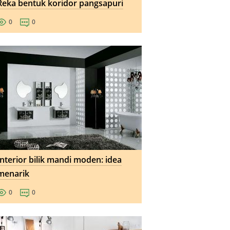
Reka bentuk koridor pangsapuri
0
0
Interior bilik mandi moden: idea
menarik
0
0