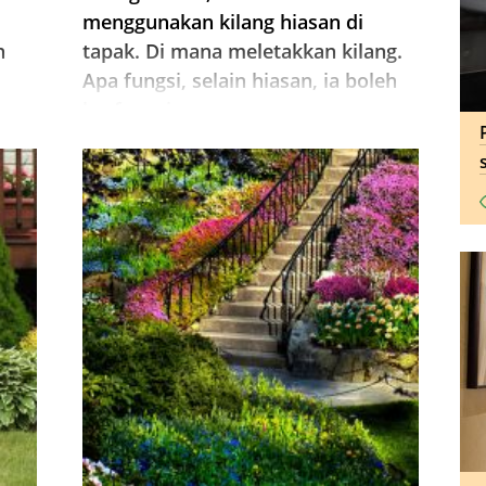
menggunakan kilang hiasan di
n
tapak. Di mana meletakkan kilang.
Apa fungsi, selain hiasan, ia boleh
u.
berfungsi.