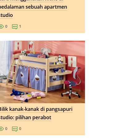
pedalaman sebuah apartmen
studio
0
1
Bilik kanak-kanak di pangsapuri
studio: pilihan perabot
0
0