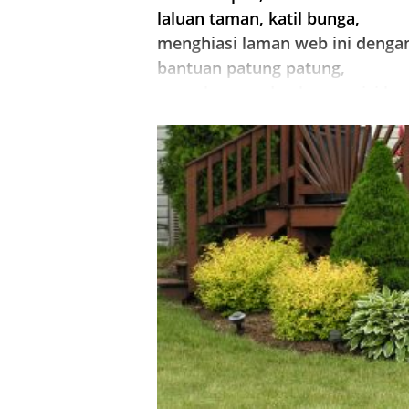
laluan taman, katil bunga,
menghiasi laman web ini denga
bantuan patung patung,
pencahayaan dan komposisi kay
Kolam di laman web ini.