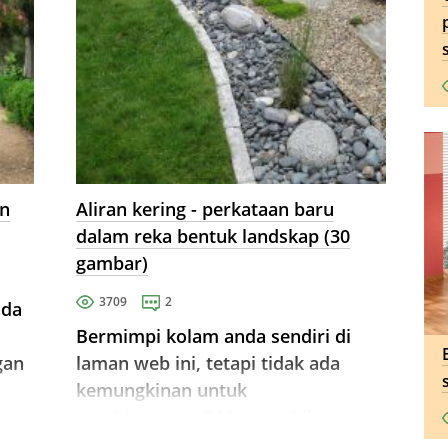
an
Aliran kering - perkataan baru
dalam reka bentuk landskap (30
gambar)
3709
2
ada
Bermimpi kolam anda sendiri di
gan
laman web ini, tetapi tidak ada
kemungkinan untuk
,
pembinaannya? Mengambil
a
alternatif yang layak, yang bukan