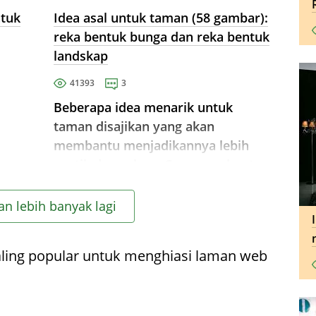
ntuk
Idea asal untuk taman (58 gambar):
reka bentuk bunga dan reka bentuk
landskap
41393
3
Beberapa idea menarik untuk
taman disajikan yang akan
membantu menjadikannya lebih
an
cantik dan selesa. Cara membuat:
ihan
pagar pagar yang boleh dipercayai,
katil air, rutarium, laluan taman.
n lebih banyak lagi
aling popular untuk menghiasi laman web