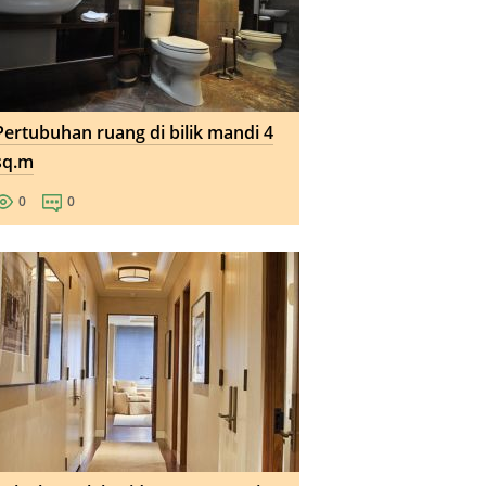
Pertubuhan ruang di bilik mandi 4
sq.m
0
0