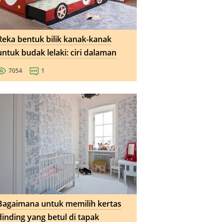
Reka bentuk bilik kanak-kanak
untuk budak lelaki: ciri dalaman
7054
1
Bagaimana untuk memilih kertas
dinding yang betul di tapak