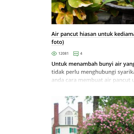
Air pancut hiasan untuk kediama
foto)
12081
4
Untuk menambah bunyi air yang
tidak perlu menghubungi syarik
anda cara membuat air pancut un