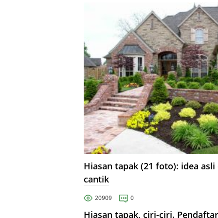
dari matahari dan hujan dan
membuat plot yang hebat.
Hiasan tapak (21 foto): idea asli
cantik
20909
0
Hiasan tapak, ciri-ciri. Pendafta