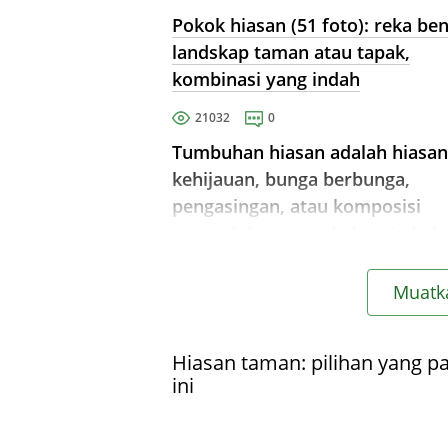
Pokok hiasan (51 foto): reka be
landskap taman atau tapak,
kombinasi yang indah
21032
0
Tumbuhan hiasan adalah hiasan
kehijauan, bunga berbunga,
pengasingan, atau komposisi
tunggal dengan pokok-pokok d
tumbuhan lain di tapak. Pilih pil
terbaik!
Muatka
Hiasan taman: pilihan yang p
ini