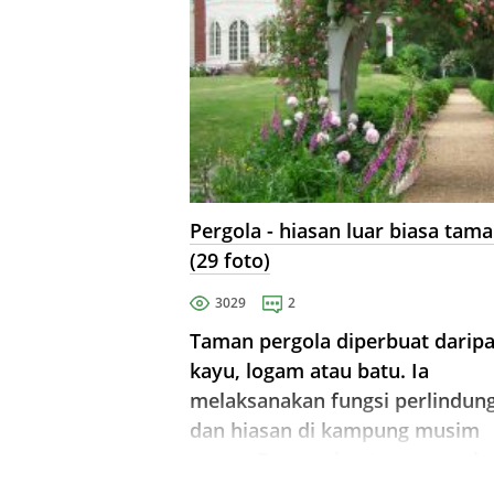
Pergola - hiasan luar biasa tam
(29 foto)
3029
2
Taman pergola diperbuat darip
kayu, logam atau batu. Ia
melaksanakan fungsi perlindun
dan hiasan di kampung musim
panas. Dengan bantuan pergola
anda boleh melindungi diri and