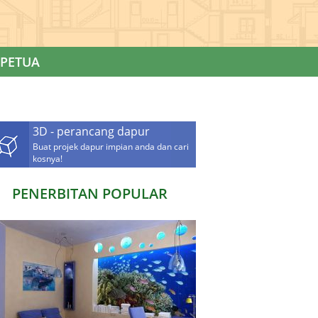
PETUA
3D - perancang dapur
Buat projek dapur impian anda dan cari
kosnya!
PENERBITAN POPULAR