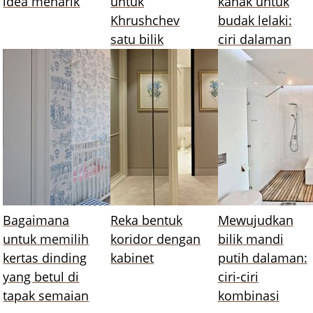
idea menarik
untuk
kanak untuk
Khrushchev
budak lelaki:
satu bilik
ciri dalaman
Bagaimana
Reka bentuk
Mewujudkan
untuk memilih
koridor dengan
bilik mandi
kertas dinding
kabinet
putih dalaman:
yang betul di
ciri-ciri
tapak semaian
kombinasi