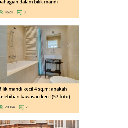
bahagian dalam bilik mandi
4624
0
Bilik mandi kecil 4 sq.m: apakah
kelebihan kawasan kecil (57 foto)
20364
2