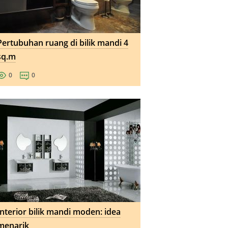
Pertubuhan ruang di bilik mandi 4
sq.m
0
0
Interior bilik mandi moden: idea
menarik