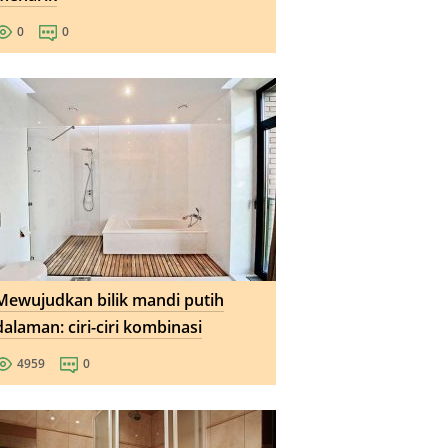
0
0
Mewujudkan bilik mandi putih
dalaman: ciri-ciri kombinasi
4959
0