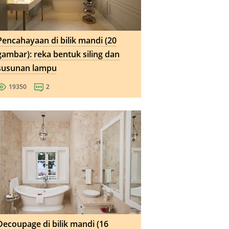
Pencahayaan di bilik mandi (20
gambar): reka bentuk siling dan
susunan lampu
19350
2
Decoupage di bilik mandi (16