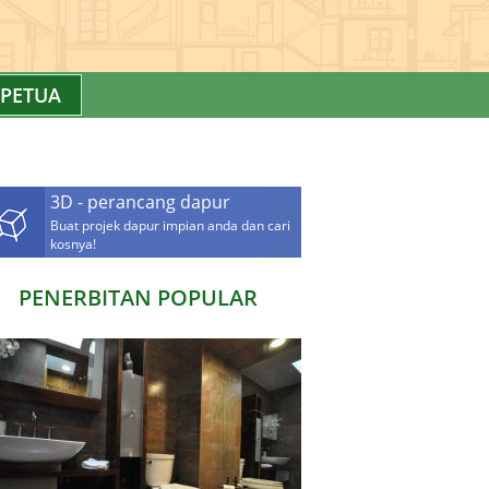
PETUA
3D - perancang dapur
Buat projek dapur impian anda dan cari
kosnya!
PENERBITAN POPULAR